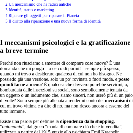
2
Un meccanismo che ha radici antiche
3
Identità, status e marketing
4
Riparare gli oggetti per riparare il Pianeta
5
Il diritto alla riparazione e una nuova forma di identità
I meccanismi psicologici e la gratificazione
a breve termine
Perché non riusciamo a smettere di comprare cose nuove? È una
domanda che mi pongo – o cerco di pormi! – sempre più spesso,
quando mi trovo a desiderare qualcosa di cui non ho bisogno. Ne
possiedo già una versione, solo un po’ rovinata o fuori moda, e
posso
quindi farne a meno
? È qualcosa che davvero potrebbe servirmi, o,
bombardata dalle inserzioni su social, sono semplicemente tentata da
un oggetto o un indumento che, siamo sinceri, non userò più di un paio
di volte? Sono sempre più allenata a rendermi conto dei
meccanismi
di
cui mi trovo vittima e a dire di no, ma non riesco ancora a esserne del
tutto immune.
Esiste una parola per definire la
dipendenza dallo shopping
,
“
oniomania
”, dal greco “mania di comprare ciò che è in vendita”,
utilizzata a partire dal 1915 grazie allo psichiatra Emil Kraepelin.