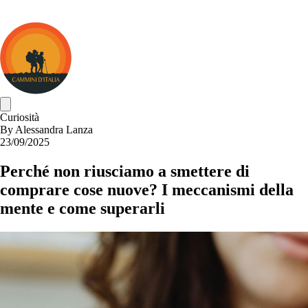
Cammini
d&#039;Italia
Curiosità
By
Alessandra Lanza
23/09/2025
Perché non riusciamo a smettere di
comprare cose nuove? I meccanismi della
mente e come superarli