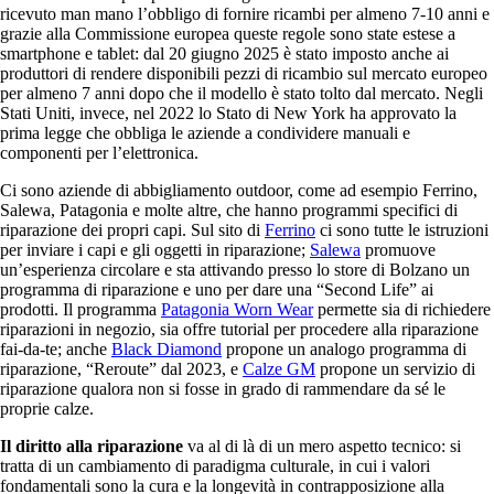
ricevuto man mano l’obbligo di fornire ricambi per almeno 7-10 anni e
grazie alla Commissione europea queste regole sono state estese a
smartphone e tablet: dal 20 giugno 2025 è stato imposto anche ai
produttori di rendere disponibili pezzi di ricambio sul mercato europeo
per almeno 7 anni dopo che il modello è stato tolto dal mercato. Negli
Stati Uniti, invece, nel 2022 lo Stato di New York ha approvato la
prima legge che obbliga le aziende a condividere manuali e
componenti per l’elettronica.
Ci sono aziende di abbigliamento outdoor, come ad esempio Ferrino,
Salewa, Patagonia e molte altre, che hanno programmi specifici di
riparazione dei propri capi. Sul sito di
Ferrino
ci sono tutte le istruzioni
per inviare i capi e gli oggetti in riparazione;
Salewa
promuove
un’esperienza circolare e sta attivando presso lo store di Bolzano un
programma di riparazione e uno per dare una “Second Life” ai
prodotti. Il programma
Patagonia Worn Wear
permette sia di richiedere
riparazioni in negozio, sia offre tutorial per procedere alla riparazione
fai-da-te; anche
Black Diamond
propone un analogo programma di
riparazione, “Reroute” dal 2023, e
Calze GM
propone un servizio di
riparazione qualora non si fosse in grado di rammendare da sé le
proprie calze.
Il diritto alla riparazione
va al di là di un mero aspetto tecnico: si
tratta di un cambiamento di paradigma culturale, in cui i valori
fondamentali sono la cura e la longevità in contrapposizione alla