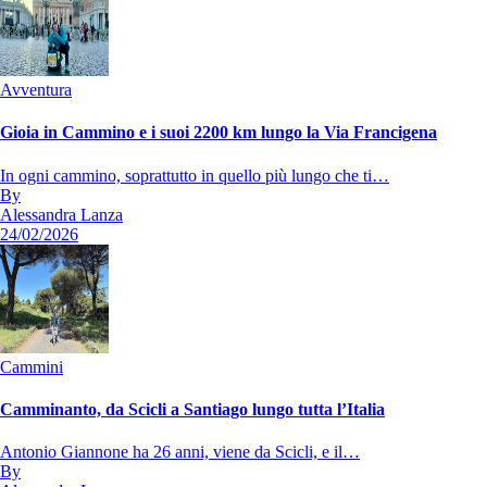
Avventura
Gioia in Cammino e i suoi 2200 km lungo la Via Francigena
In ogni cammino, soprattutto in quello più lungo che ti…
By
Alessandra Lanza
24/02/2026
Cammini
Camminanto, da Scicli a Santiago lungo tutta l’Italia
Antonio Giannone ha 26 anni, viene da Scicli, e il…
By