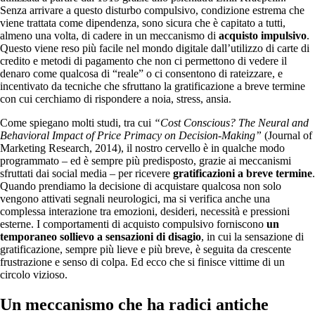
Senza arrivare a questo disturbo compulsivo, condizione estrema che
viene trattata come dipendenza, sono sicura che è capitato a tutti,
almeno una volta, di cadere in un meccanismo di
acquisto impulsivo
.
Questo viene reso più facile nel mondo digitale dall’utilizzo di carte di
credito e metodi di pagamento che non ci permettono di vedere il
denaro come qualcosa di “reale” o ci consentono di rateizzare, e
incentivato da tecniche che sfruttano la gratificazione a breve termine
con cui cerchiamo di rispondere a noia, stress, ansia.
Come spiegano molti studi, tra cui
“Cost Conscious? The Neural and
Behavioral Impact of Price Primacy on Decision-Making”
(Journal of
Marketing Research, 2014), il nostro cervello è in qualche modo
programmato – ed è sempre più predisposto, grazie ai meccanismi
sfruttati dai social media – per ricevere
gratificazioni a breve termine
.
Quando prendiamo la decisione di acquistare qualcosa non solo
vengono attivati segnali neurologici, ma si verifica anche una
complessa interazione tra emozioni, desideri, necessità e pressioni
esterne. I comportamenti di acquisto compulsivo forniscono
un
temporaneo sollievo a sensazioni di disagio
, in cui la sensazione di
gratificazione, sempre più lieve e più breve, è seguita da crescente
frustrazione e senso di colpa. Ed ecco che si finisce vittime di un
circolo vizioso.
Un meccanismo che ha radici antiche