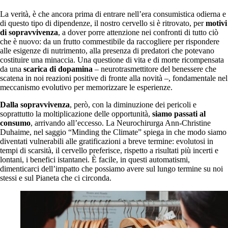
La verità, è che ancora prima di entrare nell’era consumistica odierna e
di questo tipo di dipendenze, il nostro cervello si è ritrovato, per
motivi
di sopravvivenza
, a dover porre attenzione nei confronti di tutto ciò
che è nuovo: da un frutto commestibile da raccogliere per rispondere
alle esigenze di nutrimento, alla presenza di predatori che potevano
costituire una minaccia. Una questione di vita e di morte ricompensata
da una
scarica di dopamina
– neurotrasmettitore del benessere che
scatena in noi reazioni positive di fronte alla novità –, fondamentale nel
meccanismo evolutivo per memorizzare le esperienze.
Dalla sopravvivenza
, però, con la diminuzione dei pericoli e
soprattutto la moltiplicazione delle opportunità,
siamo passati al
consumo
, arrivando all’eccesso. La Neurochirurga Ann-Christine
Duhaime, nel saggio “Minding the Climate” spiega in che modo siamo
diventati vulnerabili alle gratificazioni a breve termine: evolutosi in
tempi di scarsità, il cervello preferisce, rispetto a risultati più incerti e
lontani, i benefici istantanei. È facile, in questi automatismi,
dimenticarci dell’impatto che possiamo avere sul lungo termine su noi
stessi e sul Pianeta che ci circonda.