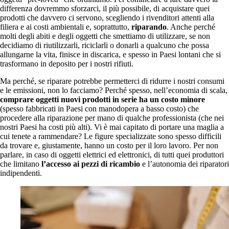
differenza dovremmo sforzarci, il più possibile, di acquistare quei
prodotti che davvero ci servono, scegliendo i rivenditori attenti alla
filiera e ai costi ambientali e, soprattutto,
riparando
. Anche perché
molti degli abiti e degli oggetti che smettiamo di utilizzare, se non
decidiamo di riutilizzarli, riciclarli o donarli a qualcuno che possa
allungarne la vita, finisce in discarica, e spesso in Paesi lontani che si
trasformano in deposito per i nostri rifiuti.
Ma perché, se riparare potrebbe permetterci di ridurre i nostri consumi
e le emissioni, non lo facciamo? Perché spesso, nell’economia di scala,
comprare oggetti nuovi prodotti in serie ha un costo minore
(spesso fabbricati in Paesi con manodopera a basso costo) che
procedere alla riparazione per mano di qualche professionista (che nei
nostri Paesi ha costi più alti). Vi è mai capitato di portare una maglia a
cui tenete a rammendare? Le figure specializzate sono spesso difficili
da trovare e, giustamente, hanno un costo per il loro lavoro. Per non
parlare, in caso di oggetti elettrici ed elettronici, di tutti quei produttori
che limitano
l’accesso ai pezzi di ricambio
e l’autonomia dei riparatori
indipendenti.