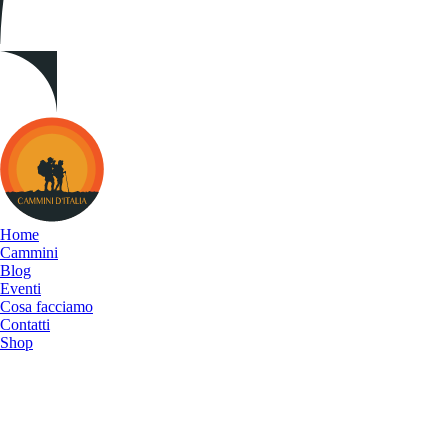
Cammini
d&#039;Italia
Home
Cammini
Blog
Eventi
Cosa facciamo
Contatti
Shop