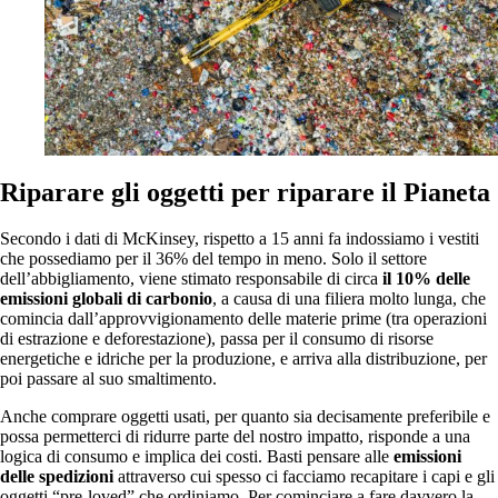
Riparare gli oggetti per riparare il Pianeta
Secondo i dati di McKinsey, rispetto a 15 anni fa indossiamo i vestiti
che possediamo per il 36% del tempo in meno. Solo il settore
dell’abbigliamento, viene stimato responsabile di circa
il 10% delle
emissioni globali di carbonio
, a causa di una filiera molto lunga, che
comincia dall’approvvigionamento delle materie prime (tra operazioni
di estrazione e deforestazione), passa per il consumo di risorse
energetiche e idriche per la produzione, e arriva alla distribuzione, per
poi passare al suo smaltimento.
Anche comprare oggetti usati, per quanto sia decisamente preferibile e
possa permetterci di ridurre parte del nostro impatto, risponde a una
logica di consumo e implica dei costi. Basti pensare alle
emissioni
delle spedizioni
attraverso cui spesso ci facciamo recapitare i capi e gli
oggetti “pre-loved” che ordiniamo. Per cominciare a fare davvero la