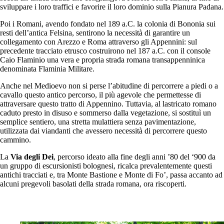
sviluppare i loro traffici e favorire il loro dominio sulla Pianura Padana.
Poi i Romani, avendo fondato nel 189 a.C. la colonia di Bononia sui
resti dell’antica Felsina, sentirono la necessità di garantire un
collegamento con Arezzo e Roma attraverso gli Appennini: sul
precedente tracciato etrusco costruirono nel 187 a.C. con il console
Caio Flaminio una vera e propria strada romana transappenninica
denominata Flaminia Militare.
Anche nel Medioevo non si perse l’abitudine di percorrere a piedi o a
cavallo questo antico percorso, il più agevole che permettesse di
attraversare questo tratto di Appennino. Tuttavia, al lastricato romano
caduto presto in disuso e sommerso dalla vegetazione, si sostituì un
semplice sentiero, una stretta mulattiera senza pavimentazione,
utilizzata dai viandanti che avessero necessità di percorrere questo
cammino.
La
Via degli Dei
, percorso ideato alla fine degli anni ’80 del ‘900 da
un gruppo di escursionisti bolognesi, ricalca prevalentemente questi
antichi tracciati e, tra Monte Bastione e Monte di Fo’, passa accanto ad
alcuni pregevoli basolati della strada romana, ora riscoperti.