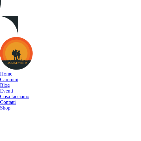
Cammini
d&#039;Italia
Home
Cammini
Blog
Eventi
Cosa facciamo
Contatti
Shop