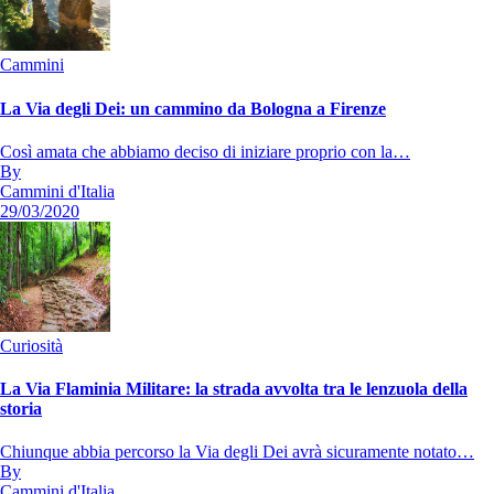
Cammini
La Via degli Dei: un cammino da Bologna a Firenze
Così amata che abbiamo deciso di iniziare proprio con la…
By
Cammini d'Italia
29/03/2020
Curiosità
La Via Flaminia Militare: la strada avvolta tra le lenzuola della
storia
Chiunque abbia percorso la Via degli Dei avrà sicuramente notato…
By
Cammini d'Italia