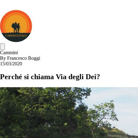
Cammini
d&#039;Italia
Cammini
By
Francesco Boggi
15/03/2020
Perché si chiama Via degli Dei?