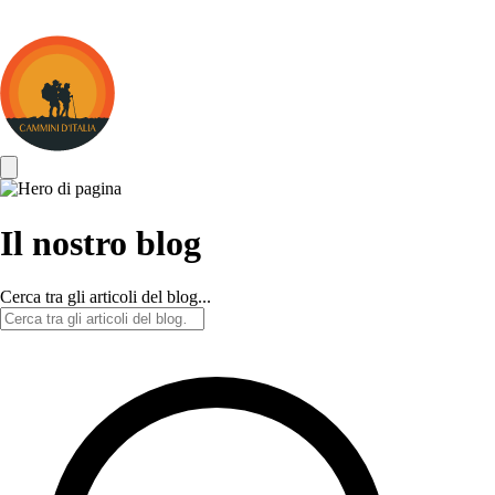
Cammini
d&#039;Italia
Il nostro blog
Cerca tra gli articoli del blog...