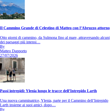
Il Cammino Grande di Celestino di Matteo con l’Abruzzo attorno
Otto giorni di cammino, da Sulmona fino al mare, attraversando alcuni
dei paesaggi più intensi…
By
Matteo Dapporto
27/07/2026
Passi intrepidi: Ylenia lungo le tracce dell’Intrepido Larth
Una nuova camminatrice, Ylenia, parte per il Cammino dell’Intrepido
Larth insieme ai suoi amici, dopo…
By