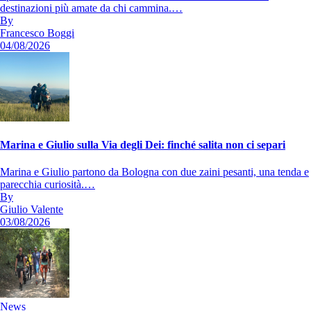
destinazioni più amate da chi cammina.…
By
Francesco Boggi
04/08/2026
Marina e Giulio sulla Via degli Dei: finché salita non ci separi
Marina e Giulio partono da Bologna con due zaini pesanti, una tenda e
parecchia curiosità.…
By
Giulio Valente
03/08/2026
News