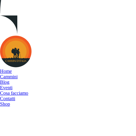
Cammini
d&#039;Italia
Home
Cammini
Blog
Eventi
Cosa facciamo
Contatti
Shop