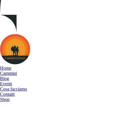
Cammini
d&#039;Italia
Home
Cammini
Blog
Eventi
Cosa facciamo
Contatti
Shop