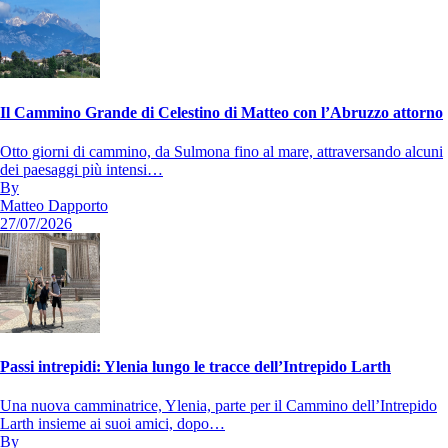
Il Cammino Grande di Celestino di Matteo con l’Abruzzo attorno
Otto giorni di cammino, da Sulmona fino al mare, attraversando alcuni
dei paesaggi più intensi…
By
Matteo Dapporto
27/07/2026
Passi intrepidi: Ylenia lungo le tracce dell’Intrepido Larth
Una nuova camminatrice, Ylenia, parte per il Cammino dell’Intrepido
Larth insieme ai suoi amici, dopo…
By