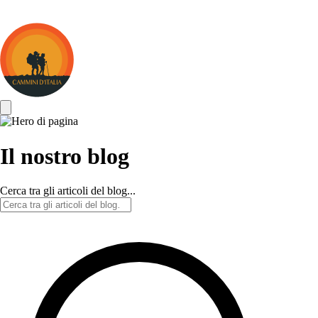
Cammini
d&#039;Italia
Il nostro blog
Cerca tra gli articoli del blog...