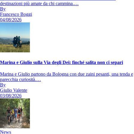
destinazioni più amate da chi cammina.…
By
Francesco Boggi
04/08/2026
Marina e Giulio sulla Via degli Dei: finché salita non ci separi
Marina e Giulio partono da Bologna con due zaini pesanti, una tenda e
parecchia curiosità.…
By
Giulio Valente
03/08/2026
News