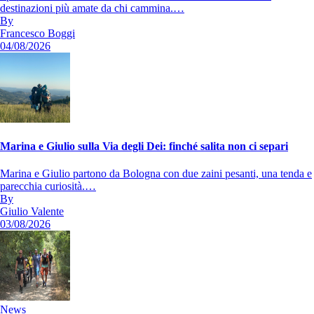
destinazioni più amate da chi cammina.…
By
Francesco Boggi
04/08/2026
Marina e Giulio sulla Via degli Dei: finché salita non ci separi
Marina e Giulio partono da Bologna con due zaini pesanti, una tenda e
parecchia curiosità.…
By
Giulio Valente
03/08/2026
News