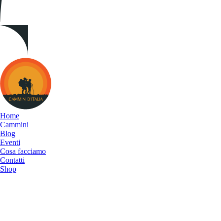
Cammini
d&#039;Italia
Home
Cammini
Blog
Eventi
Cosa facciamo
Contatti
Shop