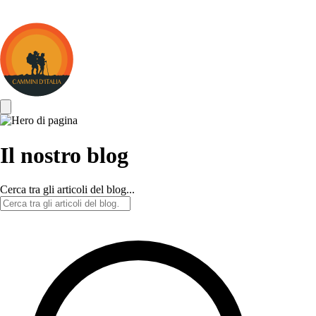
Cammini
d&#039;Italia
Il nostro blog
Cerca tra gli articoli del blog...