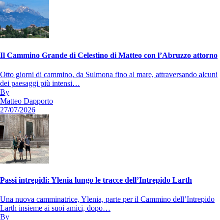
Il Cammino Grande di Celestino di Matteo con l’Abruzzo attorno
Otto giorni di cammino, da Sulmona fino al mare, attraversando alcuni
dei paesaggi più intensi…
By
Matteo Dapporto
27/07/2026
Passi intrepidi: Ylenia lungo le tracce dell’Intrepido Larth
Una nuova camminatrice, Ylenia, parte per il Cammino dell’Intrepido
Larth insieme ai suoi amici, dopo…
By