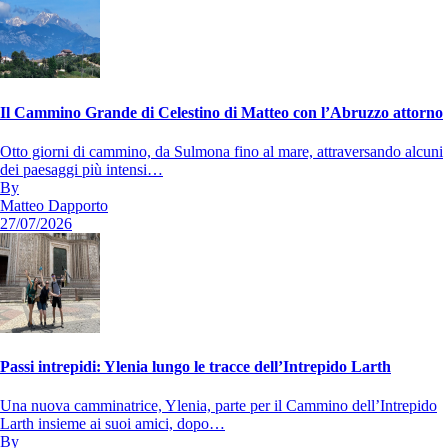
Il Cammino Grande di Celestino di Matteo con l’Abruzzo attorno
Otto giorni di cammino, da Sulmona fino al mare, attraversando alcuni
dei paesaggi più intensi…
By
Matteo Dapporto
27/07/2026
Passi intrepidi: Ylenia lungo le tracce dell’Intrepido Larth
Una nuova camminatrice, Ylenia, parte per il Cammino dell’Intrepido
Larth insieme ai suoi amici, dopo…
By