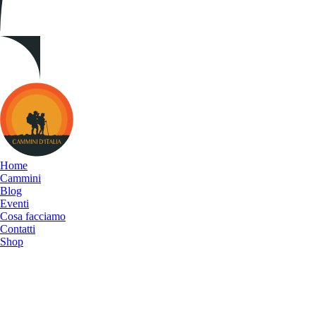
Cammini
d&#039;Italia
Home
Cammini
Blog
Eventi
Cosa facciamo
Contatti
Shop