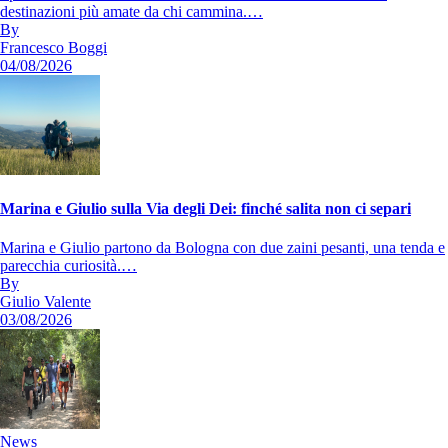
destinazioni più amate da chi cammina.…
By
Francesco Boggi
04/08/2026
Marina e Giulio sulla Via degli Dei: finché salita non ci separi
Marina e Giulio partono da Bologna con due zaini pesanti, una tenda e
parecchia curiosità.…
By
Giulio Valente
03/08/2026
News