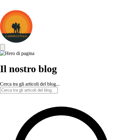
Cammini
d&#039;Italia
Il nostro blog
Cerca tra gli articoli del blog...