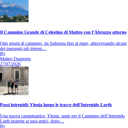
Il Cammino Grande di Celestino di Matteo con l’Abruzzo attorno
Otto giorni di cammino, da Sulmona fino al mare, attraversando alcuni
dei paesaggi più intensi…
By
Matteo Dapporto
27/07/2026
Passi intrepidi: Ylenia lungo le tracce dell’Intrepido Larth
Una nuova camminatrice, Ylenia, parte per il Cammino dell’Intrepido
Larth insieme ai suoi amici, dopo…
By