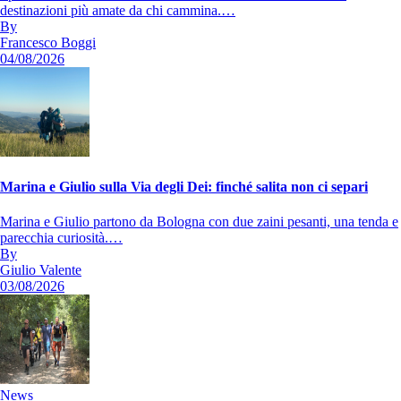
destinazioni più amate da chi cammina.…
By
Francesco Boggi
04/08/2026
Marina e Giulio sulla Via degli Dei: finché salita non ci separi
Marina e Giulio partono da Bologna con due zaini pesanti, una tenda e
parecchia curiosità.…
By
Giulio Valente
03/08/2026
News