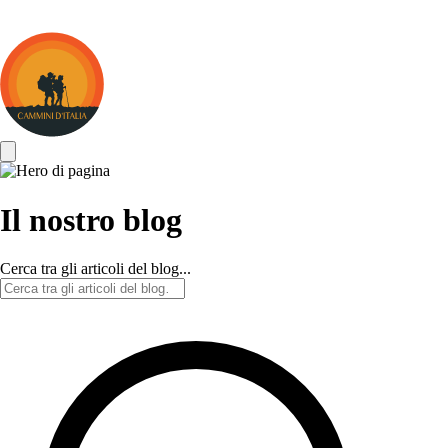
Cammini
d&#039;Italia
Il nostro blog
Cerca tra gli articoli del blog...