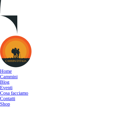
Cammini
d&#039;Italia
Home
Cammini
Blog
Eventi
Cosa facciamo
Contatti
Shop