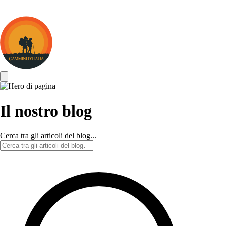
Cammini
d&#039;Italia
Il nostro blog
Cerca tra gli articoli del blog...