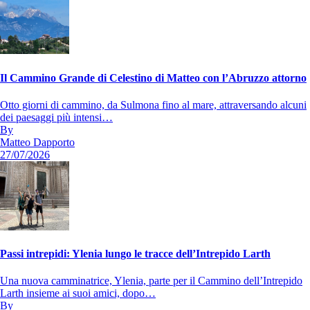
Il Cammino Grande di Celestino di Matteo con l’Abruzzo attorno
Otto giorni di cammino, da Sulmona fino al mare, attraversando alcuni
dei paesaggi più intensi…
By
Matteo Dapporto
27/07/2026
Passi intrepidi: Ylenia lungo le tracce dell’Intrepido Larth
Una nuova camminatrice, Ylenia, parte per il Cammino dell’Intrepido
Larth insieme ai suoi amici, dopo…
By