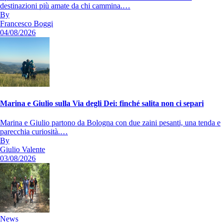
destinazioni più amate da chi cammina.…
By
Francesco Boggi
04/08/2026
Marina e Giulio sulla Via degli Dei: finché salita non ci separi
Marina e Giulio partono da Bologna con due zaini pesanti, una tenda e
parecchia curiosità.…
By
Giulio Valente
03/08/2026
News