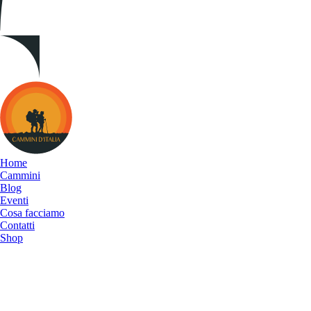
Cammini
d&#039;Italia
Home
Cammini
Blog
Eventi
Cosa facciamo
Contatti
Shop