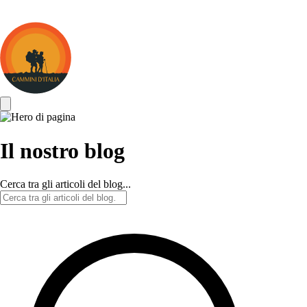
Cammini
d&#039;Italia
Il nostro blog
Cerca tra gli articoli del blog...