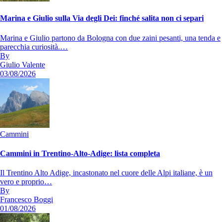
Marina e Giulio sulla Via degli Dei: finché salita non ci separi
Marina e Giulio partono da Bologna con due zaini pesanti, una tenda e
parecchia curiosità.…
By
Giulio Valente
03/08/2026
Cammini
Cammini in Trentino-Alto-Adige: lista completa
Il Trentino Alto Adige, incastonato nel cuore delle Alpi italiane, è un
vero e proprio…
By
Francesco Boggi
01/08/2026