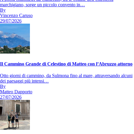
marchigiano, sorge un piccolo convento in…
By
Vincenzo Caruso
29/07/2026
Il Cammino Grande di Celestino di Matteo con l’Abruzzo attorno
Otto giorni di cammino, da Sulmona fino al mare, attraversando alcuni
dei paesaggi più intensi…
By
Matteo Dapporto
27/07/2026