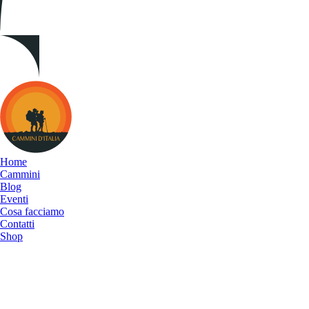
Cammini
d&#039;Italia
Home
Cammini
Blog
Eventi
Cosa facciamo
Contatti
Shop