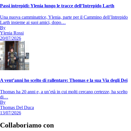
Passi intrepidi: Ylenia lungo le tracce dell’Intrepido Larth
Una nuova camminatrice, Ylenia, parte per il Cammino dell’Intrepido
Larth insieme ai suoi amici, dopo…
By
Ylenia Rossi
20/07/2026
A vent’anni ho scelto di rallentare: Thomas e la sua Via degli Dei
Thomas ha 20 anni e, a un’età in cui molti cercano certezze, ha scelto
di…
By
Thomas Del Duca
13/07/2026
Collaboriamo con