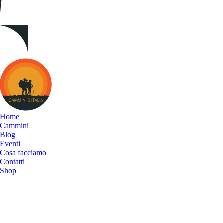
Cammini
d&#039;Italia
Home
Cammini
Blog
Eventi
Cosa facciamo
Contatti
Shop