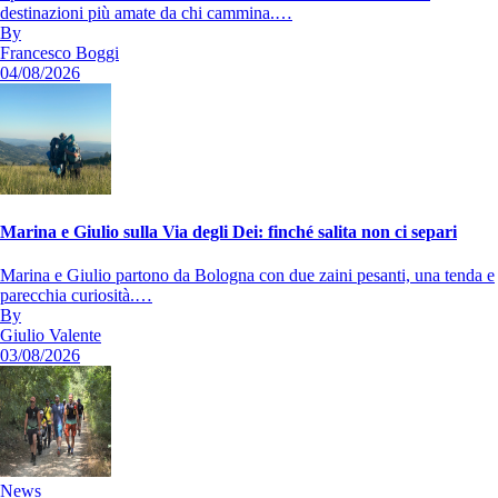
destinazioni più amate da chi cammina.…
By
Francesco Boggi
04/08/2026
Marina e Giulio sulla Via degli Dei: finché salita non ci separi
Marina e Giulio partono da Bologna con due zaini pesanti, una tenda e
parecchia curiosità.…
By
Giulio Valente
03/08/2026
News