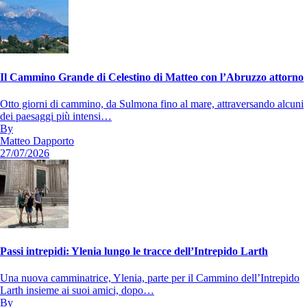
Il Cammino Grande di Celestino di Matteo con l’Abruzzo attorno
Otto giorni di cammino, da Sulmona fino al mare, attraversando alcuni
dei paesaggi più intensi…
By
Matteo Dapporto
27/07/2026
Passi intrepidi: Ylenia lungo le tracce dell’Intrepido Larth
Una nuova camminatrice, Ylenia, parte per il Cammino dell’Intrepido
Larth insieme ai suoi amici, dopo…
By