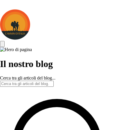
Cammini
d&#039;Italia
Il nostro blog
Cerca tra gli articoli del blog...