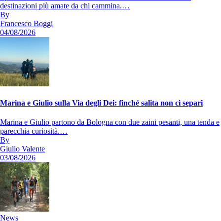
destinazioni più amate da chi cammina.…
By
Francesco Boggi
04/08/2026
Marina e Giulio sulla Via degli Dei: finché salita non ci separi
Marina e Giulio partono da Bologna con due zaini pesanti, una tenda e
parecchia curiosità.…
By
Giulio Valente
03/08/2026
News