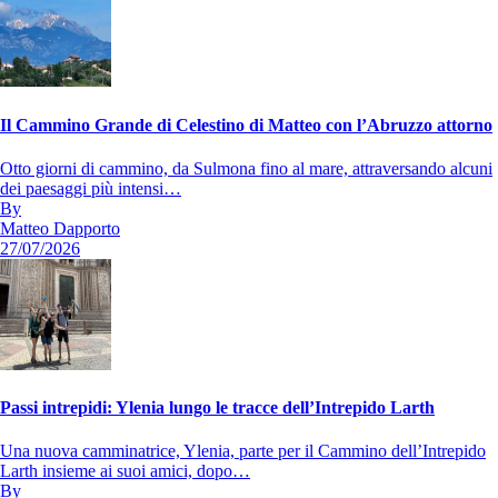
Il Cammino Grande di Celestino di Matteo con l’Abruzzo attorno
Otto giorni di cammino, da Sulmona fino al mare, attraversando alcuni
dei paesaggi più intensi…
By
Matteo Dapporto
27/07/2026
Passi intrepidi: Ylenia lungo le tracce dell’Intrepido Larth
Una nuova camminatrice, Ylenia, parte per il Cammino dell’Intrepido
Larth insieme ai suoi amici, dopo…
By