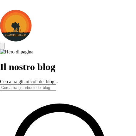
Cammini
d&#039;Italia
Il nostro blog
Cerca tra gli articoli del blog...