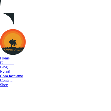
Cammini
d&#039;Italia
Home
Cammini
Blog
Eventi
Cosa facciamo
Contatti
Shop