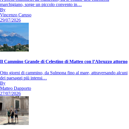
marchigiano, sorge un piccolo convento in…
By
Vincenzo Caruso
29/07/2026
Il Cammino Grande di Celestino di Matteo con l’Abruzzo attorno
Otto giorni di cammino, da Sulmona fino al mare, attraversando alcuni
dei paesaggi più intensi…
By
Matteo Dapporto
27/07/2026