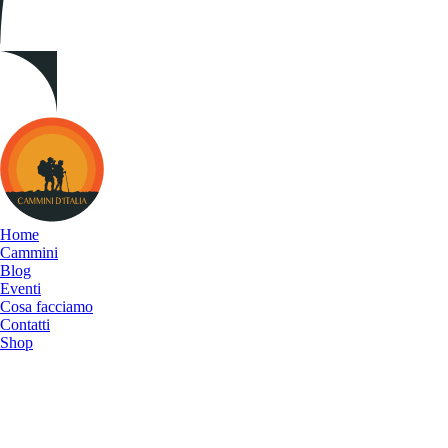
Cammini
d&#039;Italia
Home
Cammini
Blog
Eventi
Cosa facciamo
Contatti
Shop