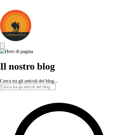
Cammini
d&#039;Italia
Il nostro blog
Cerca tra gli articoli del blog...