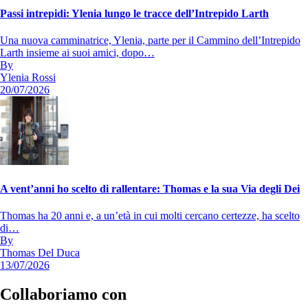
Passi intrepidi: Ylenia lungo le tracce dell’Intrepido Larth
Una nuova camminatrice, Ylenia, parte per il Cammino dell’Intrepido
Larth insieme ai suoi amici, dopo…
By
Ylenia Rossi
20/07/2026
A vent’anni ho scelto di rallentare: Thomas e la sua Via degli Dei
Thomas ha 20 anni e, a un’età in cui molti cercano certezze, ha scelto
di…
By
Thomas Del Duca
13/07/2026
Collaboriamo con