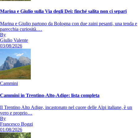
Marina e Giulio sulla Via degli Dei: finché salita non ci separi
Marina e Giulio partono da Bologna con due zaini pesanti, una tenda e
parecchia curiosità.…
By
Giulio Valente
03/08/2026
Cammini
Cammini in Trentino-Alto-Adige: lista completa
Il Trentino Alto Adige, incastonato nel cuore delle Alpi italiane, è un
vero e proprio…
By
Francesco Boggi
01/08/2026