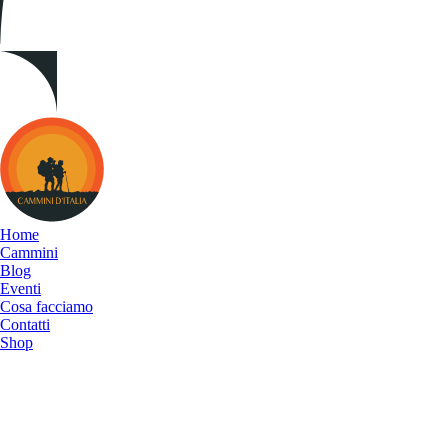
Cammini
d&#039;Italia
Home
Cammini
Blog
Eventi
Cosa facciamo
Contatti
Shop