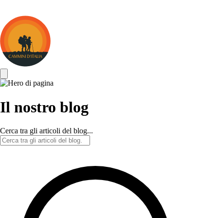
Cammini
d&#039;Italia
Il nostro blog
Cerca tra gli articoli del blog...