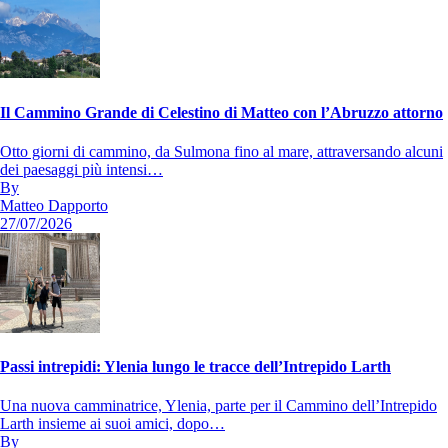
Il Cammino Grande di Celestino di Matteo con l’Abruzzo attorno
Otto giorni di cammino, da Sulmona fino al mare, attraversando alcuni
dei paesaggi più intensi…
By
Matteo Dapporto
27/07/2026
Passi intrepidi: Ylenia lungo le tracce dell’Intrepido Larth
Una nuova camminatrice, Ylenia, parte per il Cammino dell’Intrepido
Larth insieme ai suoi amici, dopo…
By