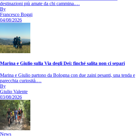
destinazioni più amate da chi cammina.…
By
Francesco Boggi
04/08/2026
Marina e Giulio sulla Via degli Dei: finché salita non ci separi
Marina e Giulio partono da Bologna con due zaini pesanti, una tenda e
parecchia curiosità.…
By
Giulio Valente
03/08/2026
News