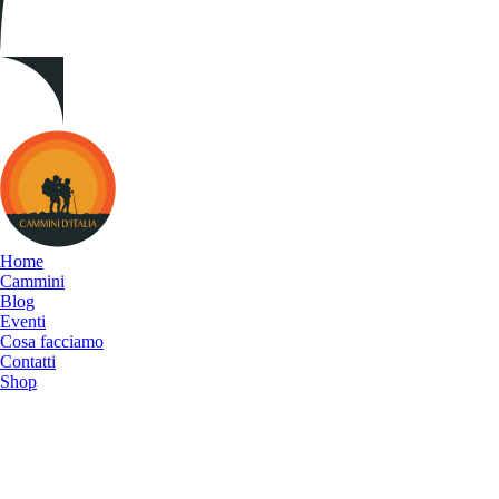
Cammini
d&#039;Italia
Home
Cammini
Blog
Eventi
Cosa facciamo
Contatti
Shop