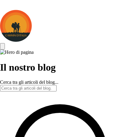
Cammini
d&#039;Italia
Il nostro blog
Cerca tra gli articoli del blog...