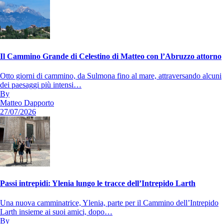
Il Cammino Grande di Celestino di Matteo con l’Abruzzo attorno
Otto giorni di cammino, da Sulmona fino al mare, attraversando alcuni
dei paesaggi più intensi…
By
Matteo Dapporto
27/07/2026
Passi intrepidi: Ylenia lungo le tracce dell’Intrepido Larth
Una nuova camminatrice, Ylenia, parte per il Cammino dell’Intrepido
Larth insieme ai suoi amici, dopo…
By