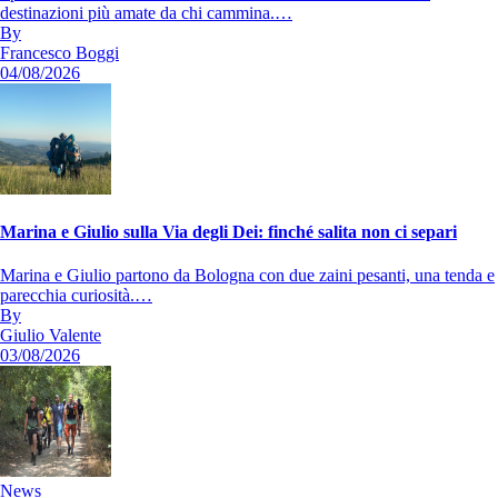
destinazioni più amate da chi cammina.…
By
Francesco Boggi
04/08/2026
Marina e Giulio sulla Via degli Dei: finché salita non ci separi
Marina e Giulio partono da Bologna con due zaini pesanti, una tenda e
parecchia curiosità.…
By
Giulio Valente
03/08/2026
News