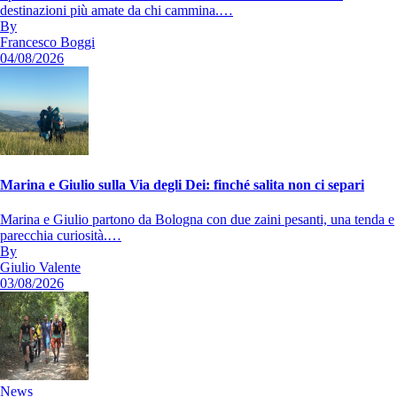
destinazioni più amate da chi cammina.…
By
Francesco Boggi
04/08/2026
Marina e Giulio sulla Via degli Dei: finché salita non ci separi
Marina e Giulio partono da Bologna con due zaini pesanti, una tenda e
parecchia curiosità.…
By
Giulio Valente
03/08/2026
News