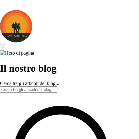
Cammini
d&#039;Italia
Il nostro blog
Cerca tra gli articoli del blog...