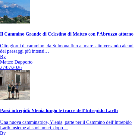
Il Cammino Grande di Celestino di Matteo con l’Abruzzo attorno
Otto giorni di cammino, da Sulmona fino al mare, attraversando alcuni
dei paesaggi più intensi…
By
Matteo Dapporto
27/07/2026
Passi intrepidi: Ylenia lungo le tracce dell’Intrepido Larth
Una nuova camminatrice, Ylenia, parte per il Cammino dell’Intrepido
Larth insieme ai suoi amici, dopo…
By