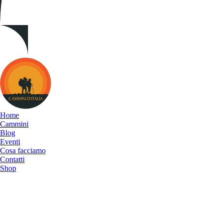
Cammini
d&#039;Italia
Home
Cammini
Blog
Eventi
Cosa facciamo
Contatti
Shop