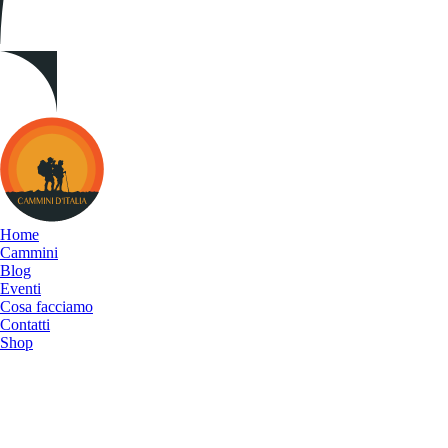
Cammini
d&#039;Italia
Home
Cammini
Blog
Eventi
Cosa facciamo
Contatti
Shop