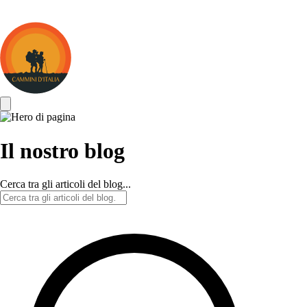
Cammini
d&#039;Italia
Il nostro blog
Cerca tra gli articoli del blog...