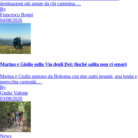
destinazioni più amate da chi cammina.…
By
Francesco Boggi
04/08/2026
Marina e Giulio sulla Via degli Dei: finché salita non ci separi
Marina e Giulio partono da Bologna con due zaini pesanti, una tenda e
parecchia curiosità.…
By
Giulio Valente
03/08/2026
News