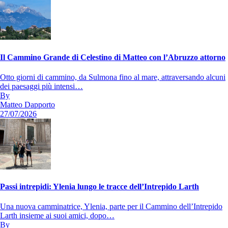
Il Cammino Grande di Celestino di Matteo con l’Abruzzo attorno
Otto giorni di cammino, da Sulmona fino al mare, attraversando alcuni
dei paesaggi più intensi…
By
Matteo Dapporto
27/07/2026
Passi intrepidi: Ylenia lungo le tracce dell’Intrepido Larth
Una nuova camminatrice, Ylenia, parte per il Cammino dell’Intrepido
Larth insieme ai suoi amici, dopo…
By