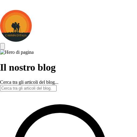
Cammini
d&#039;Italia
Il nostro blog
Cerca tra gli articoli del blog...