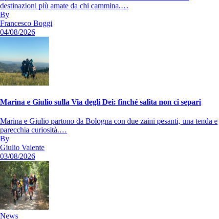
destinazioni più amate da chi cammina.…
By
Francesco Boggi
04/08/2026
Marina e Giulio sulla Via degli Dei: finché salita non ci separi
Marina e Giulio partono da Bologna con due zaini pesanti, una tenda e
parecchia curiosità.…
By
Giulio Valente
03/08/2026
News