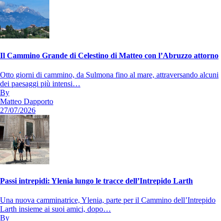
Il Cammino Grande di Celestino di Matteo con l’Abruzzo attorno
Otto giorni di cammino, da Sulmona fino al mare, attraversando alcuni
dei paesaggi più intensi…
By
Matteo Dapporto
27/07/2026
Passi intrepidi: Ylenia lungo le tracce dell’Intrepido Larth
Una nuova camminatrice, Ylenia, parte per il Cammino dell’Intrepido
Larth insieme ai suoi amici, dopo…
By