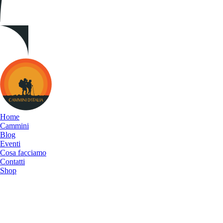
Cammini
d&#039;Italia
Home
Cammini
Blog
Eventi
Cosa facciamo
Contatti
Shop