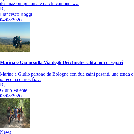
destinazioni più amate da chi cammina.…
By
Francesco Boggi
04/08/2026
Marina e Giulio sulla Via degli Dei: finché salita non ci separi
Marina e Giulio partono da Bologna con due zaini pesanti, una tenda e
parecchia curiosità.…
By
Giulio Valente
03/08/2026
News