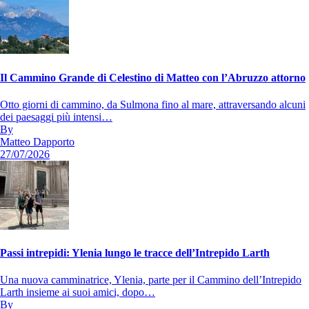
Il Cammino Grande di Celestino di Matteo con l’Abruzzo attorno
Otto giorni di cammino, da Sulmona fino al mare, attraversando alcuni
dei paesaggi più intensi…
By
Matteo Dapporto
27/07/2026
Passi intrepidi: Ylenia lungo le tracce dell’Intrepido Larth
Una nuova camminatrice, Ylenia, parte per il Cammino dell’Intrepido
Larth insieme ai suoi amici, dopo…
By