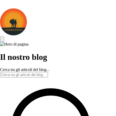
Cammini
d&#039;Italia
Il nostro blog
Cerca tra gli articoli del blog...