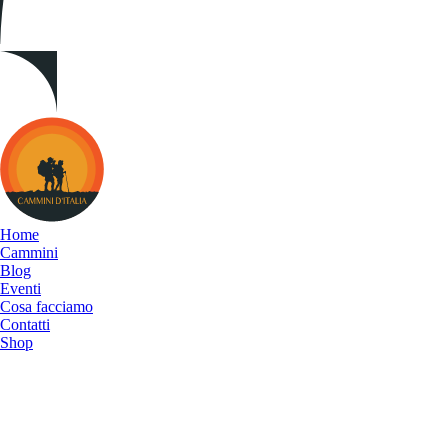
Cammini
d&#039;Italia
Home
Cammini
Blog
Eventi
Cosa facciamo
Contatti
Shop