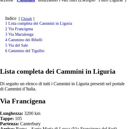
Indice
Chiudi
1
Lista completa dei Cammini in Liguria
2
Via Francigena
3
Via Marialonga
4
Cammino dei Ribelli
5
Via del Sale
6
Cammino del Tigullio
Lista completa dei Cammini in Liguria
Di seguito un elenco di tutti i Cammini in Liguria presenti nel portale
di Cammini d’Italia.
Via Francigena
Lunghezza:
3200 km
Tappe:
105
Partenza:
Canterbury
Arrivo:
Roma – Santa Maria di Leuca (Via Francigena del Sud)