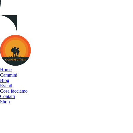
Cammini
d&#039;Italia
Home
Cammini
Blog
Eventi
Cosa facciamo
Contatti
Shop