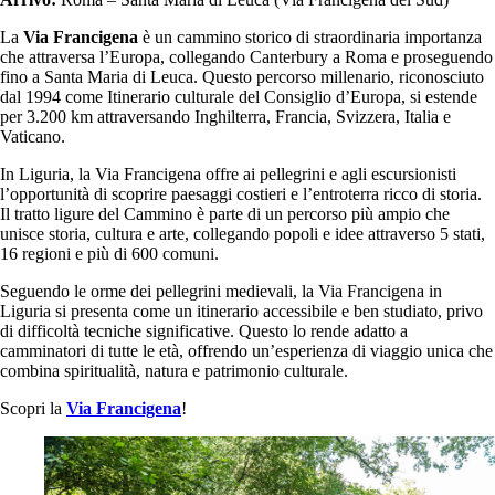
La
Via Francigena
è un cammino storico di straordinaria importanza
che attraversa l’Europa, collegando Canterbury a Roma e proseguendo
fino a Santa Maria di Leuca. Questo percorso millenario, riconosciuto
dal 1994 come Itinerario culturale del Consiglio d’Europa, si estende
per 3.200 km attraversando Inghilterra, Francia, Svizzera, Italia e
Vaticano.
In Liguria, la Via Francigena offre ai pellegrini e agli escursionisti
l’opportunità di scoprire paesaggi costieri e l’entroterra ricco di storia.
Il tratto ligure del Cammino è parte di un percorso più ampio che
unisce storia, cultura e arte, collegando popoli e idee attraverso 5 stati,
16 regioni e più di 600 comuni.
Seguendo le orme dei pellegrini medievali, la Via Francigena in
Liguria si presenta come un itinerario accessibile e ben studiato, privo
di difficoltà tecniche significative. Questo lo rende adatto a
camminatori di tutte le età, offrendo un’esperienza di viaggio unica che
combina spiritualità, natura e patrimonio culturale.
Scopri la
Via Francigena
!