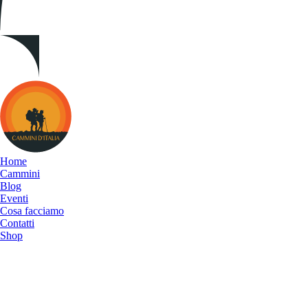
Cammini
d&#039;Italia
Home
Cammini
Blog
Eventi
Cosa facciamo
Contatti
Shop