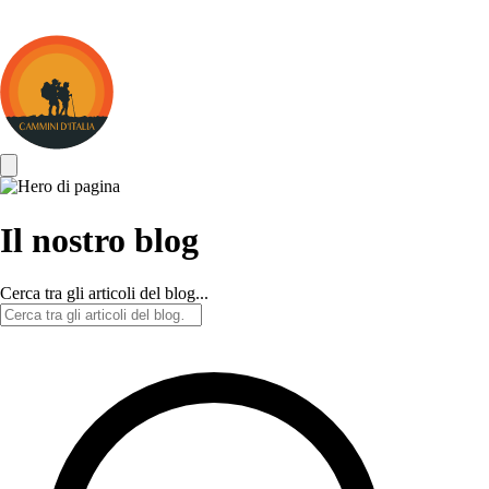
Cammini
d&#039;Italia
Il nostro blog
Cerca tra gli articoli del blog...