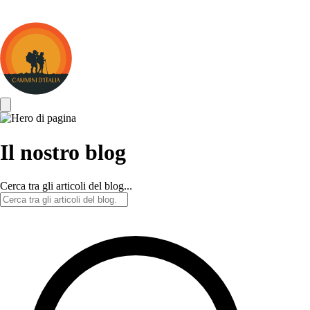
Cammini
d&#039;Italia
Il nostro blog
Cerca tra gli articoli del blog...