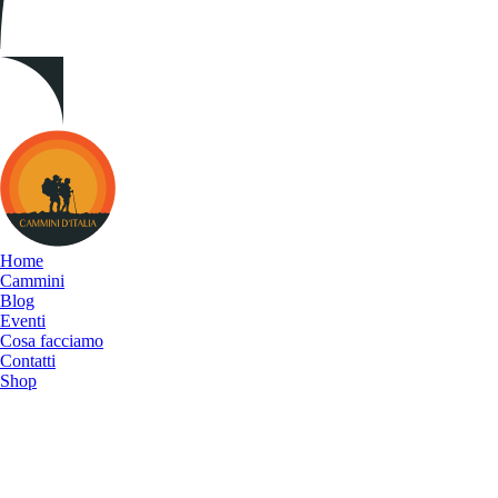
Cammini
d&#039;Italia
Home
Cammini
Blog
Eventi
Cosa facciamo
Contatti
Shop