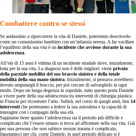
Combattere contro se stessi
Se andassimo a ripercorrere la vita di Daniele, potremmo descriverlo
come un comunissimo bambino con un’infanzia serena. A far vacillare
l’equilibrio della sua vita è un
incidente che avviene durante la sua
adolescenza
.
All’età di 15 anni è vittima di un incidente stradale dove, inizialmente,
lotta per la sua vita. La diagnosi non è delle migliori: viene
privato
della parziale mobilità del suo braccio sinistro e della totale
mobilità della sua mano sinistra
. Inizialmente, si pensava avrebbero
dovuto amputargli il braccio, per poi cercare di salvarglielo in ogni
modo. Dopo un lunga degenza in ospedale, tutto questo porta Daniele
a vivere parte della sua adolescenza tra interventi di chirurgia plastica
in Francia per ricostruire l’arto. Subirà, nel corso di quegli anni, ben
14
interventi
che porteranno a ledere la sua autostima e la capacità di
interagire con i compagni della sua età.
Sappiamo bene quanto l’adolescenza sia il periodo più difficile e
complicato che l’essere umano si trova ad affrontare nella sua vita. Già
per una persona che non subisce nessun trauma è complicata,
figuriamoci per chi, come Daniele, in quel periodo delicato si è