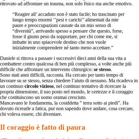
ritrovato ad affrontare un trauma, non solo fisico ma anche emotivo.
“Reagire all’ accaduto non è stato facile; ho trascinato per
lungo tempo enormi ‘’pesi e carichi’’ alimentati da mie
paure e preoccupazioni causate da un mio senso di
“diversità”, arrivando spesso a pensare che questo, forse,
fosse il giusto peso da sopportare, per chi come me, si
imbatte in uno spiacevole destino che non vuole
inizialmente comprendere né tanto meno accettare.”
Daniele si ritrova a passare i successivi dieci anni della sua vita a
combattere contro qualcosa di ben più complesso, a volte anche più
difficile che affrontare un intervento chirurgico:
se stesso
.
Sono stati anni difficili, racconta. Ha cercato per tanto tempo di
lavorare su se stesso, senza chiedere l’aiuto di nessuno. Ma ricadeva in
un continuo
circolo vizioso
, nel continuo tentativo di ricercare la
propria dimensione, il suo posto nel mondo, le certezze e il coraggio
che costituiscono un uomo oramai cresciuto.
Mancavano le fondamenta, la cosiddetta ” terra sotto ai piedi”. Ha
dovuto ricrearle a fatica, pur non sapendo dove andare, cosa cercare,
chi voleva essere, chi diventare.
Il coraggio è fatto di paura