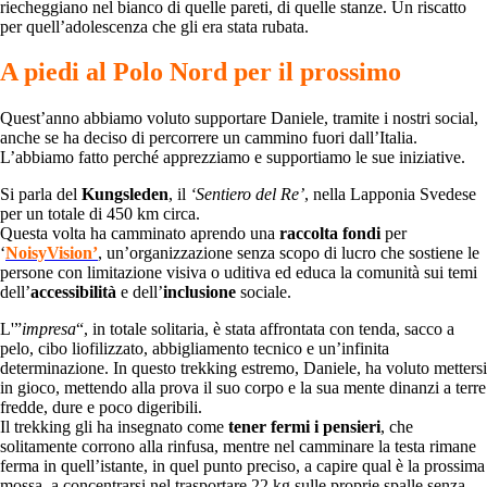
riecheggiano nel bianco di quelle pareti, di quelle stanze. Un riscatto
per quell’adolescenza che gli era stata rubata.
A piedi al Polo Nord per il prossimo
Quest’anno abbiamo voluto supportare Daniele, tramite i nostri social,
anche se ha deciso di percorrere un cammino fuori dall’Italia.
L’abbiamo fatto perché apprezziamo e supportiamo le sue iniziative.
Si parla del
Kungsleden
, il
‘Sentiero del Re’
, nella Lapponia Svedese
per un totale di 450 km circa.
Questa volta ha camminato aprendo una
raccolta fondi
per
‘
NoisyVision’
, un’organizzazione senza scopo di lucro che sostiene le
persone con limitazione visiva o uditiva ed educa la comunità sui temi
dell’
accessibilità
e dell’
inclusione
sociale.
L'”
impresa
“, in totale solitaria, è stata affrontata con tenda, sacco a
pelo, cibo liofilizzato, abbigliamento tecnico e un’infinita
determinazione. In questo trekking estremo, Daniele, ha voluto mettersi
in gioco, mettendo alla prova il suo corpo e la sua mente dinanzi a terre
fredde, dure e poco digeribili.
Il trekking gli ha insegnato come
tener fermi i pensieri
, che
solitamente corrono alla rinfusa, mentre nel camminare la testa rimane
ferma in quell’istante, in quel punto preciso, a capire qual è la prossima
mossa, a concentrarsi nel trasportare 22 kg sulle proprie spalle senza