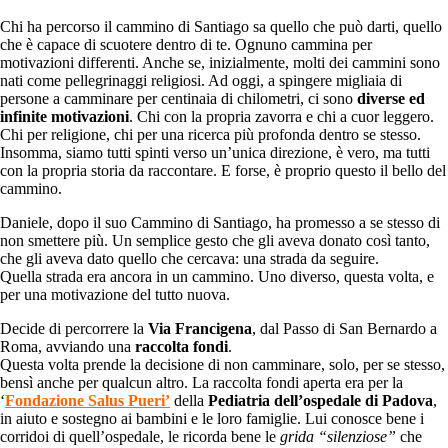
Chi ha percorso il cammino di Santiago sa quello che può darti, quello
che è capace di scuotere dentro di te. Ognuno cammina per
motivazioni differenti. Anche se, inizialmente, molti dei cammini sono
nati come pellegrinaggi religiosi. Ad oggi, a spingere migliaia di
persone a camminare per centinaia di chilometri, ci sono
diverse ed
infinite motivazioni
. Chi con la propria zavorra e chi a cuor leggero.
Chi per religione, chi per una ricerca più profonda dentro se stesso.
Insomma, siamo tutti spinti verso un’unica direzione, è vero, ma tutti
con la propria storia da raccontare. E forse, è proprio questo il bello del
cammino.
Daniele, dopo il suo Cammino di Santiago, ha promesso a se stesso di
non smettere più. Un semplice gesto che gli aveva donato così tanto,
che gli aveva dato quello che cercava: una strada da seguire.
Quella strada era ancora in un cammino. Uno diverso, questa volta, e
per una motivazione del tutto nuova.
Decide di percorrere la
Via Francigena
, dal Passo di San Bernardo a
Roma, avviando una
raccolta fondi
.
Questa volta prende la decisione di non camminare, solo, per se stesso,
bensì anche per qualcun altro. La raccolta fondi aperta era per la
‘
Fondazione Salus Pueri’
della
Pediatria dell’ospedale di Padova
,
in aiuto e sostegno ai bambini e le loro famiglie. Lui conosce bene i
corridoi di quell’ospedale, le ricorda bene le
grida “silenziose”
che