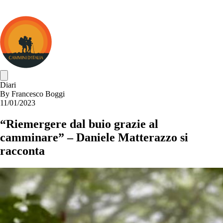
Cammini
d&#039;Italia
Diari
By
Francesco Boggi
11/01/2023
“Riemergere dal buio grazie al
camminare” – Daniele Matterazzo si
racconta