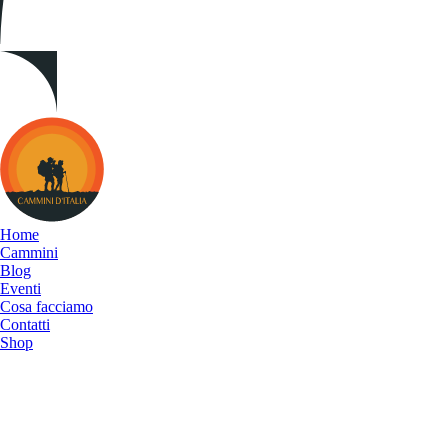
Cammini
d&#039;Italia
Home
Cammini
Blog
Eventi
Cosa facciamo
Contatti
Shop