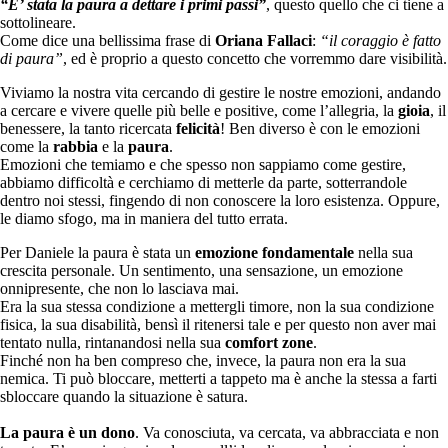
“E’ stata la paura a dettare i primi passi”
, questo quello che ci tiene a
sottolineare.
Come dice una bellissima frase di
Oriana Fallaci
:
“il coraggio è fatto
di paura”
, ed è proprio a questo concetto che vorremmo dare visibilità.
Viviamo la nostra vita cercando di gestire le nostre emozioni, andando
a cercare e vivere quelle più belle e positive, come l’allegria, la
gioia
, il
benessere, la tanto ricercata
felicità
! Ben diverso è con le emozioni
come la
rabbia
e la
paura
.
Emozioni che temiamo e che spesso non sappiamo come gestire,
abbiamo difficoltà e cerchiamo di metterle da parte, sotterrandole
dentro noi stessi, fingendo di non conoscere la loro esistenza. Oppure,
le diamo sfogo, ma in maniera del tutto errata.
Per Daniele la paura è stata un
emozione fondamentale
nella sua
crescita personale. Un sentimento, una sensazione, un emozione
onnipresente, che non lo lasciava mai.
Era la sua stessa condizione a mettergli timore, non la sua condizione
fisica, la sua disabilità, bensì il ritenersi tale e per questo non aver mai
tentato nulla, rintanandosi nella sua
comfort zone
.
Finché non ha ben compreso che, invece, la paura non era la sua
nemica. Ti può bloccare, metterti a tappeto ma è anche la stessa a farti
sbloccare quando la situazione è satura.
La paura è un dono
. Va conosciuta, va cercata, va abbracciata e non