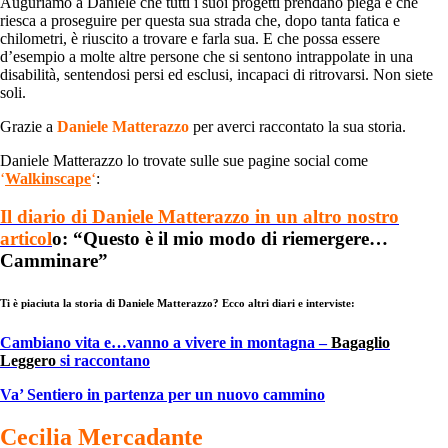
Auguriamo a Daniele che tutti i suoi progetti prendano piega e che
riesca a proseguire per questa sua strada che, dopo tanta fatica e
chilometri, è riuscito a trovare e farla sua. E che possa essere
d’esempio a molte altre persone che si sentono intrappolate in una
disabilità, sentendosi persi ed esclusi, incapaci di ritrovarsi. Non siete
soli.
Grazie a
Daniele Matterazzo
per averci raccontato la sua storia.
Daniele Matterazzo lo trovate sulle sue pagine social come
‘
Walkinscape
‘
:
Il diario di Daniele Matterazzo in un altro nostro
articol
o: “Questo è il mio modo di riemergere…
Camminare”
Ti è piaciuta la storia di Daniele Matterazzo? Ecco altri diari e interviste:
Cambiano vita e…vanno a vivere in montagna –
Bagaglio
Leggero
si raccontano
Va’ Sentiero in partenza per un nuovo cammino
Cecilia Mercadante