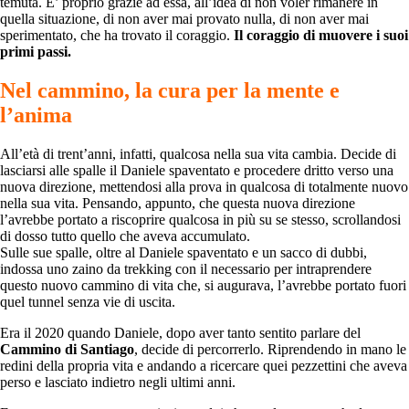
temuta. E’ proprio grazie ad essa, all’idea di non voler rimanere in
quella situazione, di non aver mai provato nulla, di non aver mai
sperimentato, che ha trovato il coraggio.
Il coraggio di muovere i suoi
primi passi.
Nel cammino, la cura per la mente e
l’anima
All’età di trent’anni, infatti, qualcosa nella sua vita cambia. Decide di
lasciarsi alle spalle il Daniele spaventato e procedere dritto verso una
nuova direzione, mettendosi alla prova in qualcosa di totalmente nuovo
nella sua vita. Pensando, appunto, che questa nuova direzione
l’avrebbe portato a riscoprire qualcosa in più su se stesso, scrollandosi
di dosso tutto quello che aveva accumulato.
Sulle sue spalle, oltre al Daniele spaventato e un sacco di dubbi,
indossa uno zaino da trekking con il necessario per intraprendere
questo nuovo cammino di vita che, si augurava, l’avrebbe portato fuori
quel tunnel senza vie di uscita.
Era il 2020 quando Daniele, dopo aver tanto sentito parlare del
Cammino di Santiago
, decide di percorrerlo. Riprendendo in mano le
redini della propria vita e andando a ricercare quei pezzettini che aveva
perso e lasciato indietro negli ultimi anni.