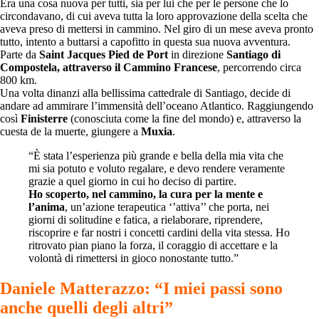
Era una cosa nuova per tutti, sia per lui che per le persone che lo
circondavano, di cui aveva tutta la loro approvazione della scelta che
aveva preso di mettersi in cammino. Nel giro di un mese aveva pronto
tutto, intento a buttarsi a capofitto in questa sua nuova avventura.
Parte da
Saint Jacques Pied de Port
in direzione
Santiago di
Compostela, attraverso il Cammino Francese
, percorrendo circa
800 km.
Una volta dinanzi alla bellissima cattedrale di Santiago, decide di
andare ad ammirare l’immensità dell’oceano Atlantico. Raggiungendo
così
Finisterre
(conosciuta come la fine del mondo) e, attraverso la
cuesta de la muerte, giungere a
Muxia
.
“È stata l’esperienza più grande e bella della mia vita che
mi sia potuto e voluto regalare, e devo rendere veramente
grazie a quel giorno in cui ho deciso di partire.
Ho scoperto, nel cammino, la cura per la mente e
l’anima
, un’azione terapeutica ‘’attiva’’ che porta, nei
giorni di solitudine e fatica, a rielaborare, riprendere,
riscoprire e far nostri i concetti cardini della vita stessa. Ho
ritrovato pian piano la forza, il coraggio di accettare e la
volontà di rimettersi in gioco nonostante tutto.”
Daniele Matterazzo: “I miei passi sono
anche quelli degli altri”