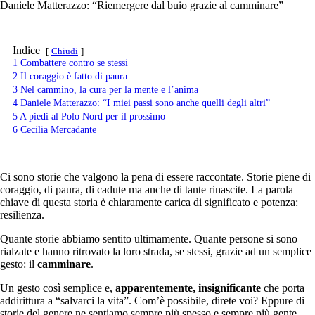
Daniele Matterazzo: “Riemergere dal buio grazie al camminare”
Indice
Chiudi
1
Combattere contro se stessi
2
Il coraggio è fatto di paura
3
Nel cammino, la cura per la mente e l’anima
4
Daniele Matterazzo: “I miei passi sono anche quelli degli altri”
5
A piedi al Polo Nord per il prossimo
6
Cecilia Mercadante
Ci sono storie che valgono la pena di essere raccontate. Storie piene di
coraggio, di paura, di cadute ma anche di tante rinascite. La parola
chiave di questa storia è chiaramente carica di significato e potenza:
resilienza.
Quante storie abbiamo sentito ultimamente. Quante persone si sono
rialzate e hanno ritrovato la loro strada, se stessi, grazie ad un semplice
gesto: il
camminare
.
Un gesto così semplice e,
apparentemente, insignificante
che porta
addirittura a “salvarci la vita”. Com’è possibile, direte voi? Eppure di
storie del genere ne sentiamo sempre più spesso e sempre più gente