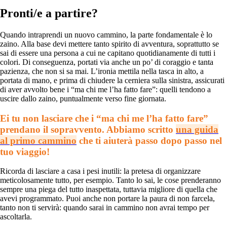
Pronti/e a partire?
Quando intraprendi un nuovo cammino, la parte fondamentale è lo
zaino. Alla base devi mettere tanto spirito di avventura, soprattutto se
sai di essere una persona a cui ne capitano quotidianamente di tutti i
colori. Di conseguenza, portati via anche un po’ di coraggio e tanta
pazienza, che non si sa mai. L’ironia mettila nella tasca in alto, a
portata di mano, e prima di chiudere la cerniera sulla sinistra, assicurati
di aver avvolto bene i “ma chi me l’ha fatto fare”: quelli tendono a
uscire dallo zaino, puntualmente verso fine giornata.
Ei tu non lasciare che i “ma chi me l’ha fatto fare”
prendano il sopravvento. Abbiamo scritto
una guida
al primo cammino
che ti aiuterà passo dopo passo nel
tuo viaggio!
Ricorda di lasciare a casa i pesi inutili: la pretesa di organizzare
meticolosamente tutto, per esempio. Tanto lo sai, le cose prenderanno
sempre una piega del tutto inaspettata, tuttavia migliore di quella che
avevi programmato. Puoi anche non portare la paura di non farcela,
tanto non ti servirà: quando sarai in cammino non avrai tempo per
ascoltarla.