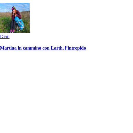
Diari
Martina in cammino con Larth, l’intrepido