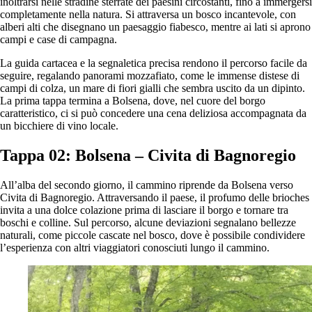
inoltrarsi nelle stradine sterrate dei paesini circostanti, fino a immergersi
completamente nella natura. Si attraversa un bosco incantevole, con
alberi alti che disegnano un paesaggio fiabesco, mentre ai lati si aprono
campi e case di campagna.
La guida cartacea e la segnaletica precisa rendono il percorso facile da
seguire, regalando panorami mozzafiato, come le immense distese di
campi di colza, un mare di fiori gialli che sembra uscito da un dipinto.
La prima tappa termina a Bolsena, dove, nel cuore del borgo
caratteristico, ci si può concedere una cena deliziosa accompagnata da
un bicchiere di vino locale.
Tappa 02: Bolsena – Civita di Bagnoregio
All’alba del secondo giorno, il cammino riprende da Bolsena verso
Civita di Bagnoregio. Attraversando il paese, il profumo delle brioches
invita a una dolce colazione prima di lasciare il borgo e tornare tra
boschi e colline. Sul percorso, alcune deviazioni segnalano bellezze
naturali, come piccole cascate nel bosco, dove è possibile condividere
l’esperienza con altri viaggiatori conosciuti lungo il cammino.