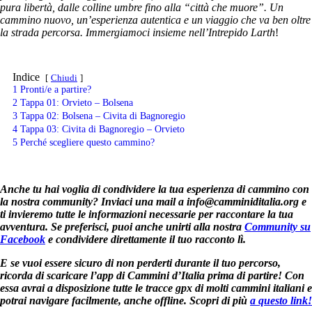
pura libertà, dalle colline umbre fino alla “città che muore”. Un
cammino nuovo, un’esperienza autentica e un viaggio che va ben oltre
la strada percorsa. Immergiamoci insieme nell’Intrepido Larth
!
Indice
Chiudi
1
Pronti/e a partire?
2
Tappa 01: Orvieto – Bolsena
3
Tappa 02: Bolsena – Civita di Bagnoregio
4
Tappa 03: Civita di Bagnoregio – Orvieto
5
Perché scegliere questo cammino?
Anche tu hai voglia di condividere la tua esperienza di cammino con
la nostra community? Inviaci una mail a
info@camminiditalia.org
e
ti invieremo tutte le informazioni necessarie per raccontare la tua
avventura. Se preferisci, puoi anche unirti alla nostra
Community su
Facebook
e condividere direttamente il tuo racconto lì.
E se vuoi essere sicuro di non perderti durante il tuo percorso,
ricorda di scaricare l’app di Cammini d’Italia prima di partire! Con
essa avrai a disposizione tutte le tracce gpx di molti cammini italiani e
potrai navigare facilmente, anche offline. Scopri di più
a questo link!