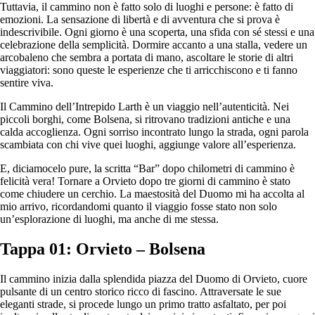
Tuttavia, il cammino non è fatto solo di luoghi e persone: è fatto di
emozioni. La sensazione di libertà e di avventura che si prova è
indescrivibile. Ogni giorno è una scoperta, una sfida con sé stessi e una
celebrazione della semplicità. Dormire accanto a una stalla, vedere un
arcobaleno che sembra a portata di mano, ascoltare le storie di altri
viaggiatori: sono queste le esperienze che ti arricchiscono e ti fanno
sentire viva.
Il Cammino dell’Intrepido Larth è un viaggio nell’autenticità. Nei
piccoli borghi, come Bolsena, si ritrovano tradizioni antiche e una
calda accoglienza. Ogni sorriso incontrato lungo la strada, ogni parola
scambiata con chi vive quei luoghi, aggiunge valore all’esperienza.
E, diciamocelo pure, la scritta “Bar” dopo chilometri di cammino è
felicità vera! Tornare a Orvieto dopo tre giorni di cammino è stato
come chiudere un cerchio. La maestosità del Duomo mi ha accolta al
mio arrivo, ricordandomi quanto il viaggio fosse stato non solo
un’esplorazione di luoghi, ma anche di me stessa.
Tappa 01: Orvieto – Bolsena
Il cammino inizia dalla splendida piazza del Duomo di Orvieto, cuore
pulsante di un centro storico ricco di fascino. Attraversate le sue
eleganti strade, si procede lungo un primo tratto asfaltato, per poi