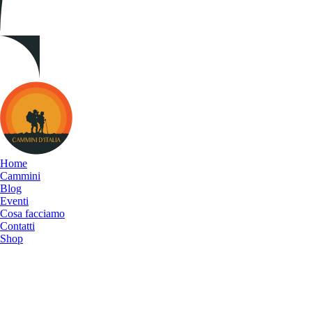
Cammini
d&#039;Italia
Home
Cammini
Blog
Eventi
Cosa facciamo
Contatti
Shop