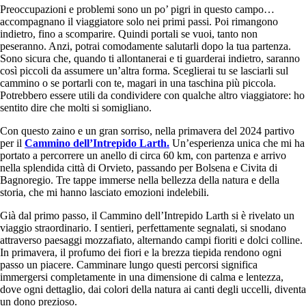
Preoccupazioni e problemi sono un po’ pigri in questo campo…
accompagnano il viaggiatore solo nei primi passi. Poi rimangono
indietro, fino a scomparire. Quindi portali se vuoi, tanto non
peseranno. Anzi, potrai comodamente salutarli dopo la tua partenza.
Sono sicura che, quando ti allontanerai e ti guarderai indietro, saranno
così piccoli da assumere un’altra forma. Sceglierai tu se lasciarli sul
cammino o se portarli con te, magari in una taschina più piccola.
Potrebbero essere utili da condividere con qualche altro viaggiatore: ho
sentito dire che molti si somigliano.
Con questo zaino e un gran sorriso, nella primavera del 2024 partivo
per il
Cammino dell’Intrepido Larth
.
Un’esperienza unica che mi ha
portato a percorrere un anello di circa 60 km, con partenza e arrivo
nella splendida città di Orvieto, passando per Bolsena e Civita di
Bagnoregio. Tre tappe immerse nella bellezza della natura e della
storia, che mi hanno lasciato emozioni indelebili.
Già dal primo passo, il Cammino dell’Intrepido Larth si è rivelato un
viaggio straordinario. I sentieri, perfettamente segnalati, si snodano
attraverso paesaggi mozzafiato, alternando campi fioriti e dolci colline.
In primavera, il profumo dei fiori e la brezza tiepida rendono ogni
passo un piacere. Camminare lungo questi percorsi significa
immergersi completamente in una dimensione di calma e lentezza,
dove ogni dettaglio, dai colori della natura ai canti degli uccelli, diventa
un dono prezioso.