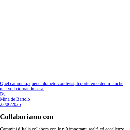
Quel cammino, quei chilometri condivisi, li porteremo dentro anche
una volta tornati in casa.
By
Mina de Bartolo
23/06/2025
Collaboriamo con
Cammini d’Italia collabora con le più importanti realtà ed eccellenze