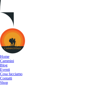
Cammini
d&#039;Italia
Home
Cammini
Blog
Eventi
Cosa facciamo
Contatti
Shop