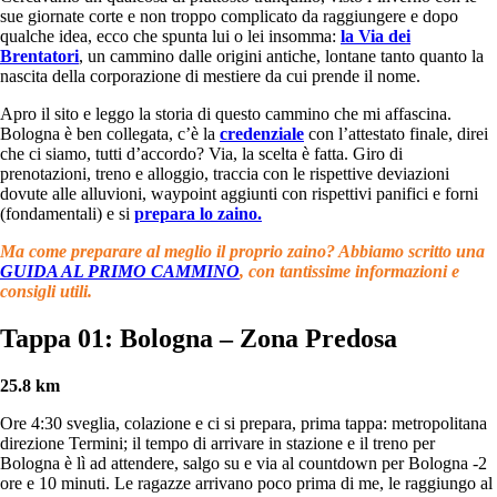
sue giornate corte e non troppo complicato da raggiungere e dopo
qualche idea, ecco che spunta lui o lei insomma:
la Via dei
Brentatori
, un cammino dalle origini antiche, lontane tanto quanto la
nascita della corporazione di mestiere da cui prende il nome.
Apro il sito e leggo la storia di questo cammino che mi affascina.
Bologna è ben collegata, c’è la
credenziale
con l’attestato finale, direi
che ci siamo, tutti d’accordo? Via, la scelta è fatta. Giro di
prenotazioni, treno e alloggio, traccia con le rispettive deviazioni
dovute alle alluvioni, waypoint aggiunti con rispettivi panifici e forni
(fondamentali) e si
prepara lo zaino.
Ma come preparare al meglio il proprio zaino? Abbiamo scritto una
GUIDA AL PRIMO CAMMINO
, con tantissime informazioni e
consigli utili.
Tappa 01: Bologna – Zona Predosa
25.8 km
Ore 4:30 sveglia, colazione e ci si prepara, prima tappa: metropolitana
direzione Termini; il tempo di arrivare in stazione e il treno per
Bologna è lì ad attendere, salgo su e via al countdown per Bologna -2
ore e 10 minuti. Le ragazze arrivano poco prima di me, le raggiungo al