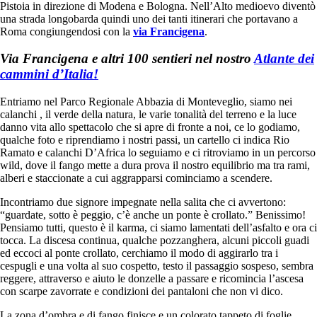
Pistoia in direzione di Modena e Bologna. Nell’Alto medioevo diventò
una strada longobarda quindi uno dei tanti itinerari che portavano a
Roma congiungendosi con la
via Francigena
.
Via Francigena e altri 100 sentieri nel nostro
Atlante dei
cammini d’Italia!
Entriamo nel Parco Regionale Abbazia di Monteveglio, siamo nei
calanchi , il verde della natura, le varie tonalità del terreno e la luce
danno vita allo spettacolo che si apre di fronte a noi, ce lo godiamo,
qualche foto e riprendiamo i nostri passi, un cartello ci indica Rio
Ramato e calanchi D’Africa lo seguiamo e ci ritroviamo in un percorso
wild, dove il fango mette a dura prova il nostro equilibrio ma tra rami,
alberi e staccionate a cui aggrapparsi cominciamo a scendere.
Incontriamo due signore impegnate nella salita che ci avvertono:
“guardate, sotto è peggio, c’è anche un ponte è crollato.” Benissimo!
Pensiamo tutti, questo è il karma, ci siamo lamentati dell’asfalto e ora ci
tocca. La discesa continua, qualche pozzanghera, alcuni piccoli guadi
ed eccoci al ponte crollato, cerchiamo il modo di aggirarlo tra i
cespugli e una volta al suo cospetto, testo il passaggio sospeso, sembra
reggere, attraverso e aiuto le donzelle a passare e ricomincia l’ascesa
con scarpe zavorrate e condizioni dei pantaloni che non vi dico.
La zona d’ombra e di fango finisce e un colorato tappeto di foglie