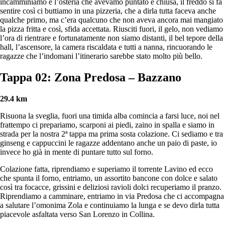
incamminiamo e l’osteria che avevamo puntato è chiusa, il freddo si fa
sentire così ci buttiamo in una pizzeria, che a dirla tutta faceva anche
qualche primo, ma c’era qualcuno che non aveva ancora mai mangiato
la pizza fritta e così, sfida accettata. Riusciti fuori, il gelo, non vediamo
l’ora di rientrare e fortunatamente non siamo distanti, il bel tepore della
hall, l’ascensore, la camera riscaldata e tutti a nanna, rincuorando le
ragazze che l’indomani l’itinerario sarebbe stato molto più bello.
Tappa 02: Zona Predosa
– Bazzano
29.4 km
Risuona la sveglia, fuori una timida alba comincia a farsi luce, noi nel
frattempo ci prepariamo, scarponi ai piedi, zaino in spalla e siamo in
strada per la nostra 2ª tappa ma prima sosta colazione. Ci sediamo e tra
ginseng e cappuccini le ragazze addentano anche un paio di paste, io
invece ho già in mente di puntare tutto sul forno.
Colazione fatta, riprendiamo e superiamo il torrente Lavino ed ecco
che spunta il forno, entriamo, un assortito bancone con dolce e salato
così tra focacce, grissini e deliziosi ravioli dolci recuperiamo il pranzo.
Riprendiamo a camminare, entriamo in via Predosa che ci accompagna
a salutare l’omonima Zola e continuiamo la lunga e se devo dirla tutta
piacevole asfaltata verso San Lorenzo in Collina.