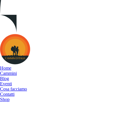
Cammini
d&#039;Italia
Home
Cammini
Blog
Eventi
Cosa facciamo
Contatti
Shop