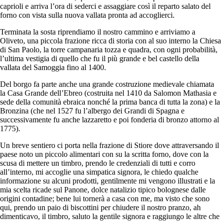
caprioli e arriva l’ora di sederci e assaggiare così il reparto salato del
forno con vista sulla nuova vallata pronta ad accoglierci.
Terminata la sosta riprendiamo il nostro cammino e arriviamo a
Oliveto, una piccola frazione ricca di storia con al suo interno la Chiesa
di San Paolo, la torre campanaria tozza e quadra, con ogni probabilità,
l’ultima vestigia di quello che fu il più grande e bel castello della
vallata del Samoggia fino al 1400.
Del borgo fa parte anche una grande costruzione medievale chiamata
la Casa Grande dell’Ebreo (costruita nel 1410 da Salomon Mathasia e
sede della comunità ebraica nonché la prima banca di tutta la zona) e la
Bronzina (che nel 1527 fu l’albergo dei Grandi di Spagna e
successivamente fu anche lazzaretto e poi fonderia di bronzo attorno al
1775).
Un breve sentiero ci porta nella frazione di Stiore dove attraversando il
paese noto un piccolo alimentari con su la scritta forno, dove con la
scusa di mettere un timbro, prendo le credenziali di tutti e corro
all’interno, mi accoglie una simpatica signora, le chiedo qualche
informazione su alcuni prodotti, gentilmente mi vengono illustrati e la
mia scelta ricade sul Panone, dolce natalizio tipico bolognese dalle
origini contadine; bene lui tornerà a casa con me, ma visto che sono
qui, prendo un paio di biscottini per chiudere il nostro pranzo, ah
dimenticavo, il timbro, saluto la gentile signora e raggiungo le altre che