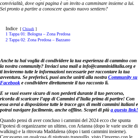
convivialità, dove ogni pagina è un invito a camminare insieme a lui.
Sei pronto a partire a conoscere questo nuovo sentiero?
Indice
Chiudi
1
Tappa 01: Bologna – Zona Predosa
2
Tappa 02: Zona Predosa – Bazzano
Anche tu hai voglia di condividere la tua esperienza di cammino con
la nostra community? Inviaci una mail a
info@camminiditalia.org
e
ti invieremo tutte le informazioni necessarie per raccontare la tua
avventura. Se preferisci, puoi anche unirti alla nostra
Community su
Facebook
e condividere direttamente il tuo racconto lì.
E se vuoi essere sicuro di non perderti durante il tuo percorso,
ricorda di scaricare l’app di Cammini d’Italia prima di partire! Con
essa avrai a disposizione tutte le tracce gpx di molti cammini italiani e
potrai navigare facilmente, anche offline. Scopri di più
a questo link!
Quando pensi di aver concluso i cammini del 2024 ecco che spunta
l’ipotesi di organizzarne un ultimo, con Arianna (dopo le varie uscite di
walking) e la ritrovata Maddalena (dopo i tanti cammini insieme).
Cercavamo un qualcosa di piuttosto tranquillo, visto l’inverno con le