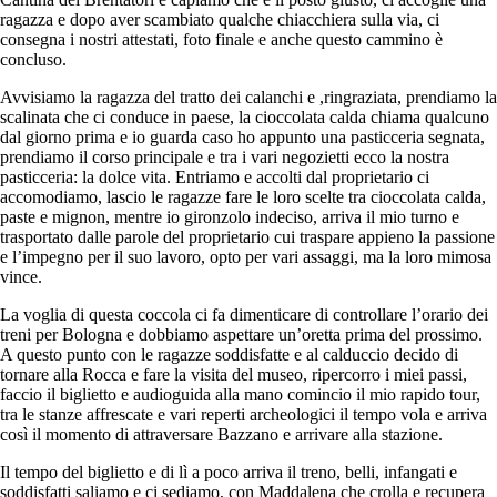
ragazza e dopo aver scambiato qualche chiacchiera sulla via, ci
consegna i nostri attestati, foto finale e anche questo cammino è
concluso.
Avvisiamo la ragazza del tratto dei calanchi e ,ringraziata, prendiamo la
scalinata che ci conduce in paese, la cioccolata calda chiama qualcuno
dal giorno prima e io guarda caso ho appunto una pasticceria segnata,
prendiamo il corso principale e tra i vari negozietti ecco la nostra
pasticceria: la dolce vita. Entriamo e accolti dal proprietario ci
accomodiamo, lascio le ragazze fare le loro scelte tra cioccolata calda,
paste e mignon, mentre io gironzolo indeciso, arriva il mio turno e
trasportato dalle parole del proprietario cui traspare appieno la passione
e l’impegno per il suo lavoro, opto per vari assaggi, ma la loro mimosa
vince.
La voglia di questa coccola ci fa dimenticare di controllare l’orario dei
treni per Bologna e dobbiamo aspettare un’oretta prima del prossimo.
A questo punto con le ragazze soddisfatte e al calduccio decido di
tornare alla Rocca e fare la visita del museo, ripercorro i miei passi,
faccio il biglietto e audioguida alla mano comincio il mio rapido tour,
tra le stanze affrescate e vari reperti archeologici il tempo vola e arriva
così il momento di attraversare Bazzano e arrivare alla stazione.
Il tempo del biglietto e di lì a poco arriva il treno, belli, infangati e
soddisfatti saliamo e ci sediamo, con Maddalena che crolla e recupera