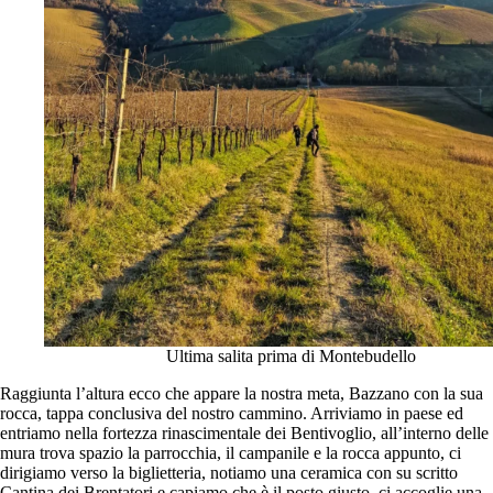
Ultima salita prima di Montebudello
Raggiunta l’altura ecco che appare la nostra meta, Bazzano con la sua
rocca, tappa conclusiva del nostro cammino. Arriviamo in paese ed
entriamo nella fortezza rinascimentale dei Bentivoglio, all’interno delle
mura trova spazio la parrocchia, il campanile e la rocca appunto, ci
dirigiamo verso la biglietteria, notiamo una ceramica con su scritto
Cantina dei Brentatori e capiamo che è il posto giusto, ci accoglie una