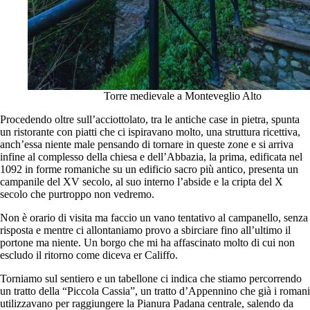
Torre medievale a Monteveglio Alto
Procedendo oltre sull’acciottolato, tra le antiche case in pietra, spunta
un ristorante con piatti che ci ispiravano molto, una struttura ricettiva,
anch’essa niente male pensando di tornare in queste zone e si arriva
infine al complesso della chiesa e dell’Abbazia, la prima, edificata nel
1092 in forme romaniche su un edificio sacro più antico, presenta un
campanile del XV secolo, al suo interno l’abside e la cripta del X
secolo che purtroppo non vedremo.
Non è orario di visita ma faccio un vano tentativo al campanello, senza
risposta e mentre ci allontaniamo provo a sbirciare fino all’ultimo il
portone ma niente. Un borgo che mi ha affascinato molto di cui non
escludo il ritorno come diceva er Califfo.
Torniamo sul sentiero e un tabellone ci indica che stiamo percorrendo
un tratto della “Piccola Cassia”, un tratto d’Appennino che già i romani
utilizzavano per raggiungere la Pianura Padana centrale, salendo da