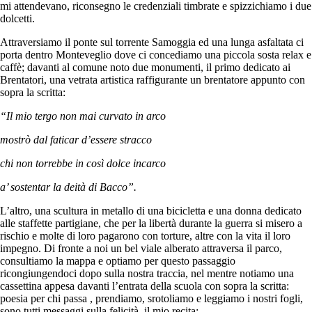
mi attendevano, riconsegno le credenziali timbrate e spizzichiamo i due
dolcetti.
Attraversiamo il ponte sul torrente Samoggia ed una lunga asfaltata ci
porta dentro Monteveglio dove ci concediamo una piccola sosta relax e
caffè; davanti al comune noto due monumenti, il primo dedicato ai
Brentatori, una vetrata artistica raffigurante un brentatore appunto con
sopra la scritta:
“Il mio tergo non mai curvato in arco
mostrò dal faticar d’essere stracco
chi non torrebbe in così dolce incarco
a’ sostentar la deità di Bacco”.
L’altro, una scultura in metallo di una bicicletta e una donna dedicato
alle staffette partigiane, che per la libertà durante la guerra si misero a
rischio e molte di loro pagarono con torture, altre con la vita il loro
impegno. Di fronte a noi un bel viale alberato attraversa il parco,
consultiamo la mappa e optiamo per questo passaggio
ricongiungendoci dopo sulla nostra traccia, nel mentre notiamo una
cassettina appesa davanti l’entrata della scuola con sopra la scritta:
poesia per chi passa , prendiamo, srotoliamo e leggiamo i nostri fogli,
sono tutti messaggi sulla felicità, il mio recita: