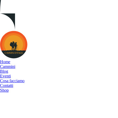
Cammini
d&#039;Italia
Home
Cammini
Blog
Eventi
Cosa facciamo
Contatti
Shop