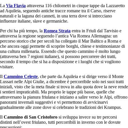
La
Via Flavia
attraversa 116 chilometri in cinque tappe da Lazzaretto
ad Aquileia, seguendo antiche tracce romane tra il Carso, riserve
naturali e la laguna dei canneti, in una terra dove si intrecciano
influenze italiane, slave e germaniche.
Per chi ha più tempo, la
Romea Strata
entra in Friuli dal Tarvisio e
attraversa la regione seguendo l’antica Via Romea Allemagna: un
percorso storico che per secoli ha collegato il Mar Baltico a Roma e
che ancora oggi permette di scoprire borghi, chiese e testimonianze di
una cultura millenaria. Essendo che questo cammino è molto lungo
(attraversa ben 7 regioni italiane), si possono percorrere dei tratti,
secondo il tempo che si ha a disposizione e i luoghi che si vogliono
visitare.
Il
Cammino Celeste
, che parte da Aquileia e si dirige verso il Monte
Lussari nelle Alpi Giulie, a dicembre è percorribile solo nei suoi tratti
iniziali, visto che la meta finale si trova in alta quota dove la neve rende
i sentieri impraticabili. Ma proprio le tappe più basse, quelle che
attraversano la pianura friulana e iniziano a salire verso le Alpi, offrono
panorami invernali suggestivi e vi permettono di avvicinarvi
gradualmente alle zone dove si celebrano le tradizioni dei Krampus.
Il
Cammino di San Cristoforo
si sviluppa invece su tre percorsi
distinti nell’ovest friulano, tutti percorribili in inverno con le dovute
precauzioni: