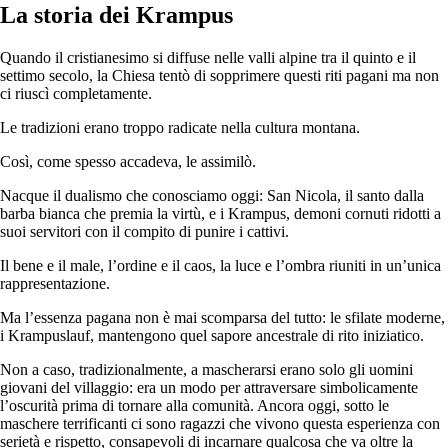
La storia dei Krampus
Quando il cristianesimo si diffuse nelle valli alpine tra il quinto e il
settimo secolo, la Chiesa tentò di sopprimere questi riti pagani ma non
ci riuscì completamente.
Le tradizioni erano troppo radicate nella cultura montana.
Così, come spesso accadeva, le assimilò.
Nacque il dualismo che conosciamo oggi: San Nicola, il santo dalla
barba bianca che premia la virtù, e i Krampus, demoni cornuti ridotti a
suoi servitori con il compito di punire i cattivi.
Il bene e il male, l’ordine e il caos, la luce e l’ombra riuniti in un’unica
rappresentazione.
Ma l’essenza pagana non è mai scomparsa del tutto: le sfilate moderne,
i Krampuslauf, mantengono quel sapore ancestrale di rito iniziatico.
Non a caso, tradizionalmente, a mascherarsi erano solo gli uomini
giovani del villaggio: era un modo per attraversare simbolicamente
l’oscurità prima di tornare alla comunità. Ancora oggi, sotto le
maschere terrificanti ci sono ragazzi che vivono questa esperienza con
serietà e rispetto, consapevoli di incarnare qualcosa che va oltre la