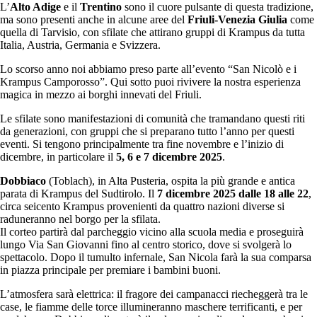
L’
Alto Adige
e il
Trentino
sono il cuore pulsante di questa tradizione,
ma sono presenti anche in alcune aree del
Friuli-Venezia Giulia
come
quella di Tarvisio, con sfilate che attirano gruppi di Krampus da tutta
Italia, Austria, Germania e Svizzera.
Lo scorso anno noi abbiamo preso parte all’evento “San Nicolò e i
Krampus Camporosso”. Qui sotto puoi rivivere la nostra esperienza
magica in mezzo ai borghi innevati del Friuli.
Le sfilate sono manifestazioni di comunità che tramandano questi riti
da generazioni, con gruppi che si preparano tutto l’anno per questi
eventi. Si tengono principalmente tra fine novembre e l’inizio di
dicembre, in particolare il
5, 6 e 7 dicembre 2025
.
Dobbiaco
(Toblach), in Alta Pusteria, ospita la più grande e antica
parata di Krampus del Sudtirolo. Il
7 dicembre 2025 dalle 18 alle 22
,
circa seicento Krampus provenienti da quattro nazioni diverse si
raduneranno nel borgo per la sfilata.
Il corteo partirà dal parcheggio vicino alla scuola media e proseguirà
lungo Via San Giovanni fino al centro storico, dove si svolgerà lo
spettacolo. Dopo il tumulto infernale, San Nicola farà la sua comparsa
in piazza principale per premiare i bambini buoni.
L’atmosfera sarà elettrica: il fragore dei campanacci riecheggerà tra le
case, le fiamme delle torce illumineranno maschere terrificanti, e per