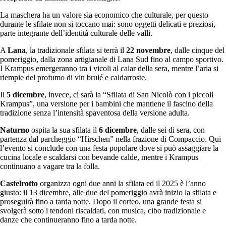
La maschera ha un valore sia economico che culturale, per questo
durante le sfilate non si toccano mai: sono oggetti delicati e preziosi,
parte integrante dell’identità culturale delle valli.
A
Lana
, la tradizionale sfilata si terrà il
22 novembre
, dalle cinque del
pomeriggio, dalla zona artigianale di Lana Sud fino al campo sportivo.
I Krampus emergeranno tra i vicoli al calar della sera, mentre l’aria si
riempie del profumo di vin brulé e caldarroste.
Il
5 dicembre
, invece, ci sarà la “Sfilata di San Nicolò con i piccoli
Krampus”, una versione per i bambini che mantiene il fascino della
tradizione senza l’intensità spaventosa della versione adulta.
Naturno
ospita la sua sfilata il
6 dicembre
, dalle sei di sera, con
partenza dal parcheggio “Hirschen” nella frazione di Compaccio. Qui
l’evento si conclude con una festa popolare dove si può assaggiare la
cucina locale e scaldarsi con bevande calde, mentre i Krampus
continuano a vagare tra la folla.
Castelrotto
organizza ogni due anni la sfilata ed il 2025 è l’anno
giusto: il 13 dicembre, alle due del pomeriggio avrà inizio la sfilata e
proseguirà fino a tarda notte. Dopo il corteo, una grande festa si
svolgerà sotto i tendoni riscaldati, con musica, cibo tradizionale e
danze che continueranno fino a tarda notte.