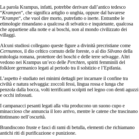
La parola Krampus, infatti, potrebbe derivare dall’antico tedesco
“
Krampen
“, che significa artiglio o unghia, oppure dal bavarese
“
Krampn
“, che vuol dire morto, putrefatto o inerte. Entrambe le
etimologie rimandano a qualcosa di selvatico e inquietante, qualcosa
che appartiene alla notte e ai boschi, non al mondo civilizzato dei
villaggi.
Alcuni studiosi collegano queste figure a divinità precristiane come
Cernunnos
, il dio celtico cornuto delle foreste, o al dio
Silvano
della
mitologia romana, protettore dei boschi e delle terre selvagge. Altri
vedono nei Krampus un’eco delle
Perchten
, spiriti femminili del
folklore germanico legati al periodo tra il solstizio e l’Epifania.
L’aspetto è studiato nei minimi dettagli per incarnare il confine tra
civiltà e natura selvaggia: zoccoli fessi, lingua rossa e lunga che
penzola dalla bocca, volti terrificanti scolpiti nel legno con denti aguzzi
e occhi infossati.
I campanacci pesanti legati alla vita producono un suono cupo e
minaccioso che annuncia il loro arrivo, mentre le catene che trascinano
tintinnano nell’oscurità.
Brandiscono fruste e fasci di rami di betulla, elementi che richiamano
antichi riti di purificazione e punizione.