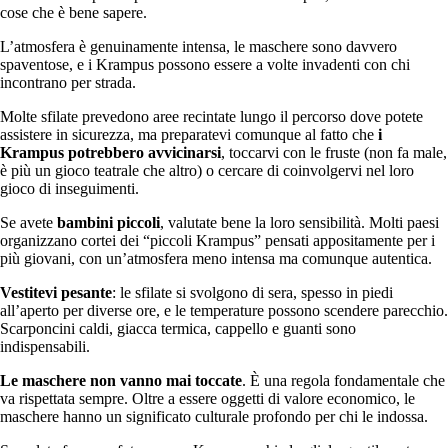
cose che è bene sapere.
L’atmosfera è genuinamente intensa, le maschere sono davvero
spaventose, e i Krampus possono essere a volte invadenti con chi
incontrano per strada.
Molte sfilate prevedono aree recintate lungo il percorso dove potete
assistere in sicurezza, ma preparatevi comunque al fatto che
i
Krampus potrebbero avvicinarsi
, toccarvi con le fruste (non fa male,
è più un gioco teatrale che altro) o cercare di coinvolgervi nel loro
gioco di inseguimenti.
Se avete
bambini piccoli
, valutate bene la loro sensibilità. Molti paesi
organizzano cortei dei “piccoli Krampus” pensati appositamente per i
più giovani, con un’atmosfera meno intensa ma comunque autentica.
Vestitevi pesante
: le sfilate si svolgono di sera, spesso in piedi
all’aperto per diverse ore, e le temperature possono scendere parecchio.
Scarponcini caldi, giacca termica, cappello e guanti sono
indispensabili.
Le maschere non vanno mai toccate
. È una regola fondamentale che
va rispettata sempre. Oltre a essere oggetti di valore economico, le
maschere hanno un significato culturale profondo per chi le indossa.