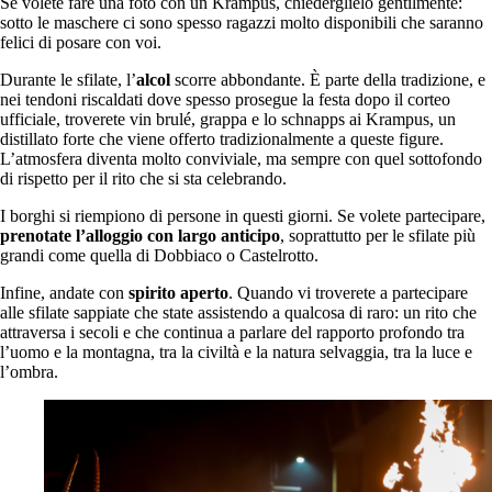
Se volete fare una foto con un Krampus, chiederglielo gentilmente:
sotto le maschere ci sono spesso ragazzi molto disponibili che saranno
felici di posare con voi.
Durante le sfilate, l’
alcol
scorre abbondante. È parte della tradizione, e
nei tendoni riscaldati dove spesso prosegue la festa dopo il corteo
ufficiale, troverete vin brulé, grappa e lo schnapps ai Krampus, un
distillato forte che viene offerto tradizionalmente a queste figure.
L’atmosfera diventa molto conviviale, ma sempre con quel sottofondo
di rispetto per il rito che si sta celebrando.
I borghi si riempiono di persone in questi giorni. Se volete partecipare,
prenotate l’alloggio con largo anticipo
, soprattutto per le sfilate più
grandi come quella di Dobbiaco o Castelrotto.
Infine, andate con
spirito aperto
. Quando vi troverete a partecipare
alle sfilate sappiate che state assistendo a qualcosa di raro: un rito che
attraversa i secoli e che continua a parlare del rapporto profondo tra
l’uomo e la montagna, tra la civiltà e la natura selvaggia, tra la luce e
l’ombra.