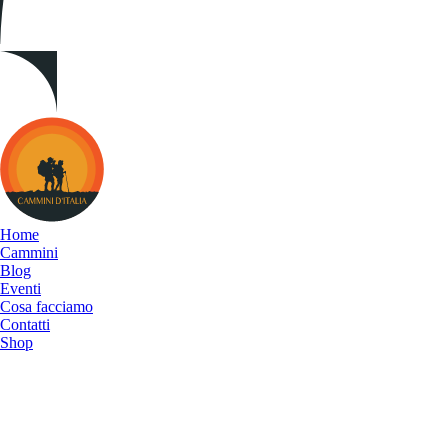
Cammini
d&#039;Italia
Home
Cammini
Blog
Eventi
Cosa facciamo
Contatti
Shop