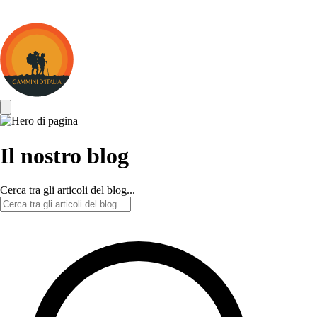
Cammini
d&#039;Italia
Il nostro blog
Cerca tra gli articoli del blog...