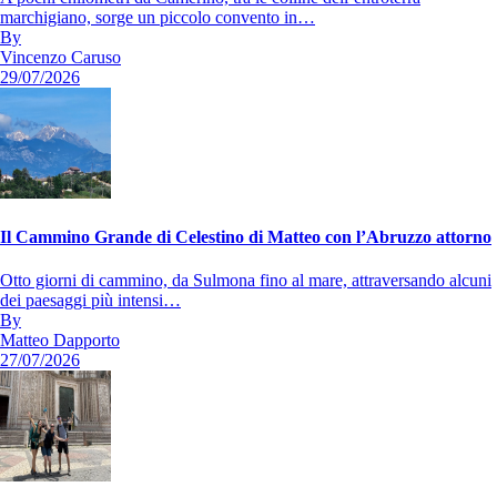
marchigiano, sorge un piccolo convento in…
By
Vincenzo Caruso
29/07/2026
Il Cammino Grande di Celestino di Matteo con l’Abruzzo attorno
Otto giorni di cammino, da Sulmona fino al mare, attraversando alcuni
dei paesaggi più intensi…
By
Matteo Dapporto
27/07/2026