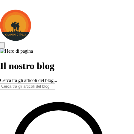
Cammini
d&#039;Italia
Il nostro blog
Cerca tra gli articoli del blog...