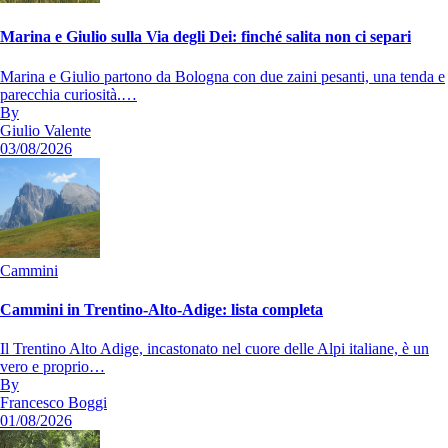
Marina e Giulio sulla Via degli Dei: finché salita non ci separi
Marina e Giulio partono da Bologna con due zaini pesanti, una tenda e
parecchia curiosità.…
By
Giulio Valente
03/08/2026
Cammini
Cammini in Trentino-Alto-Adige: lista completa
Il Trentino Alto Adige, incastonato nel cuore delle Alpi italiane, è un
vero e proprio…
By
Francesco Boggi
01/08/2026