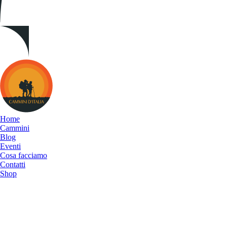
Cammini
d&#039;Italia
Home
Cammini
Blog
Eventi
Cosa facciamo
Contatti
Shop