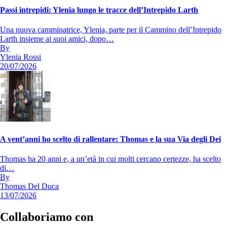
Passi intrepidi: Ylenia lungo le tracce dell’Intrepido Larth
Una nuova camminatrice, Ylenia, parte per il Cammino dell’Intrepido
Larth insieme ai suoi amici, dopo…
By
Ylenia Rossi
20/07/2026
A vent’anni ho scelto di rallentare: Thomas e la sua Via degli Dei
Thomas ha 20 anni e, a un’età in cui molti cercano certezze, ha scelto
di…
By
Thomas Del Duca
13/07/2026
Collaboriamo con