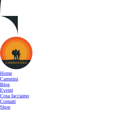
Cammini
d&#039;Italia
Home
Cammini
Blog
Eventi
Cosa facciamo
Contatti
Shop