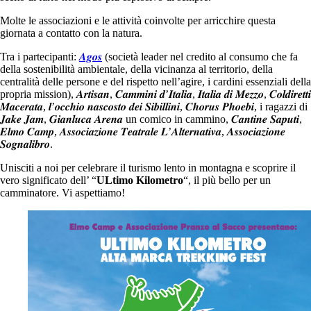
Molte le associazioni e le attività coinvolte per arricchire questa
giornata a contatto con la natura.
Tra i partecipanti:
𝑨𝒈𝒐𝒔
(società leader nel credito al consumo che fa
della sostenibilità ambientale, della vicinanza al territorio, della
centralità delle persone e del rispetto nell’agire, i cardini essenziali della
propria mission), 𝑨𝒓𝒕𝒊𝒔𝒂𝒏, 𝑪𝒂𝒎𝒎𝒊𝒏𝒊 𝒅’𝑰𝒕𝒂𝒍𝒊𝒂, 𝑰𝒕𝒂𝒍𝒊𝒂 𝒅𝒊 𝑴𝒆𝒛𝒛𝒐, 𝑪𝒐𝒍𝒅𝒊𝒓𝒆𝒕𝒕𝒊
𝑴𝒂𝒄𝒆𝒓𝒂𝒕𝒂, 𝒍’𝒐𝒄𝒄𝒉𝒊𝒐 𝒏𝒂𝒔𝒄𝒐𝒔𝒕𝒐 𝒅𝒆𝒊 𝑺𝒊𝒃𝒊𝒍𝒍𝒊𝒏𝒊, 𝑪𝒉𝒐𝒓𝒖𝒔 𝑷𝒉𝒐𝒆𝒃𝒊, i ragazzi di
𝑱𝒂𝒌𝒆 𝑱𝒂𝒎, 𝑮𝒊𝒂𝒏𝒍𝒖𝒄𝒂 𝑨𝒓𝒆𝒏𝒂 un comico in cammino, 𝑪𝒂𝒏𝒕𝒊𝒏𝒆 𝑺𝒂𝒑𝒖𝒕𝒊,
𝑬𝒍𝒎𝒐 𝑪𝒂𝒎𝒑, 𝑨𝒔𝒔𝒐𝒄𝒊𝒂𝒛𝒊𝒐𝒏𝒆 𝑻𝒆𝒂𝒕𝒓𝒂𝒍𝒆 𝑳’𝑨𝒍𝒕𝒆𝒓𝒏𝒂𝒕𝒊𝒗𝒂, 𝑨𝒔𝒔𝒐𝒄𝒊𝒂𝒛𝒊𝒐𝒏𝒆
𝑺𝒐𝒈𝒏𝒂𝒍𝒊𝒃𝒓𝒐.
Unisciti a noi per celebrare il turismo lento in montagna e scoprire il
vero significato dell’ “
ULtimo Kilometro
“, il più bello per un
camminatore. Vi aspettiamo!