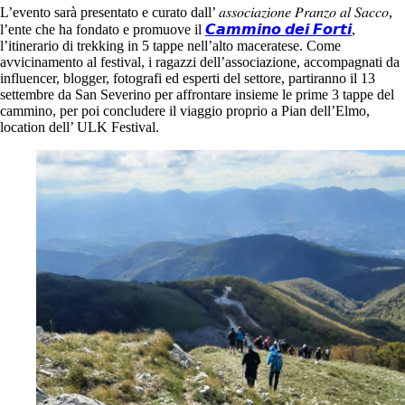
L’evento sarà presentato e curato dall’ 𝑎𝑠𝑠𝑜𝑐𝑖𝑎𝑧𝑖𝑜𝑛𝑒 𝑃𝑟𝑎𝑛𝑧𝑜 𝑎𝑙 𝑆𝑎𝑐𝑐𝑜,
l’ente che ha fondato e promuove il
𝘾𝙖𝙢𝙢𝙞𝙣𝙤 𝙙𝙚𝙞 𝙁𝙤𝙧𝙩𝙞
,
l’itinerario di trekking in 5 tappe nell’alto maceratese. Come
avvicinamento al festival, i ragazzi dell’associazione, accompagnati da
influencer, blogger, fotografi ed esperti del settore, partiranno il 13
settembre da San Severino per affrontare insieme le prime 3 tappe del
cammino, per poi concludere il viaggio proprio a Pian dell’Elmo,
location dell’ ULK Festival.