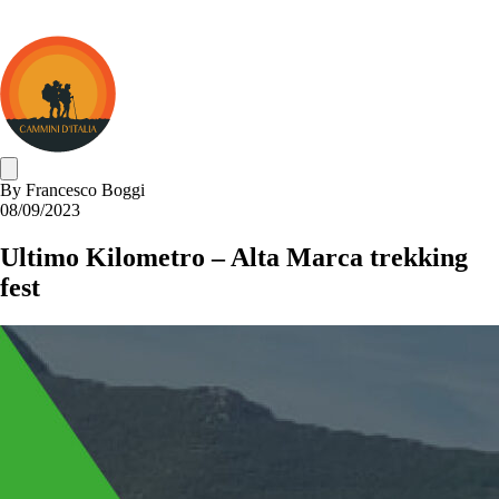
Cammini
d&#039;Italia
By
Francesco Boggi
08/09/2023
Ultimo Kilometro – Alta Marca trekking
fest