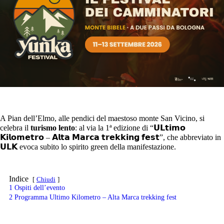
A Pian dell’Elmo, alle pendici del maestoso monte San Vicino, si
celebra il
turismo lento
: al via la 1ª edizione di “𝗨𝗟𝘁𝗶𝗺𝗼
𝗞𝗶𝗹𝗼𝗺𝗲𝘁𝗿𝗼 – 𝗔𝗹𝘁𝗮 𝗠𝗮𝗿𝗰𝗮 𝘁𝗿𝗲𝗸𝗸𝗶𝗻𝗴 𝗳𝗲𝘀𝘁”, che abbreviato in
𝗨𝗟𝗞 evoca subito lo spirito green della manifestazione.
Indice
Chiudi
1
Ospiti dell’evento
2
Programma Ultimo Kilometro – Alta Marca trekking fest