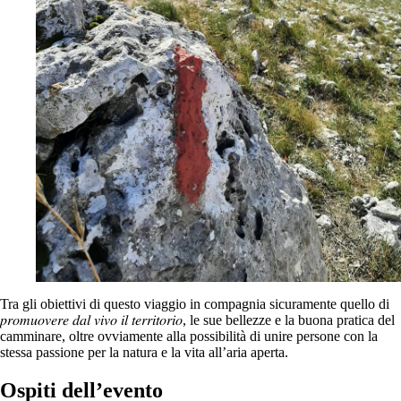
Tra gli obiettivi di questo viaggio in compagnia sicuramente quello di
𝑝𝑟𝑜𝑚𝑢𝑜𝑣𝑒𝑟𝑒 𝑑𝑎𝑙 𝑣𝑖𝑣𝑜 𝑖𝑙 𝑡𝑒𝑟𝑟𝑖𝑡𝑜𝑟𝑖𝑜, le sue bellezze e la buona pratica del
camminare, oltre ovviamente alla possibilità di unire persone con la
stessa passione per la natura e la vita all’aria aperta.
Ospiti dell’evento