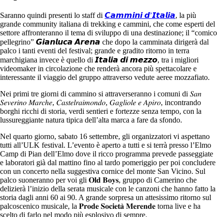
Saranno quindi presenti lo staff di
𝘾𝙖𝙢𝙢𝙞𝙣𝙞 𝙙’𝙄𝙩𝙖𝙡𝙞𝙖
, la più
grande community italiana di trekking e cammini, che come esperti del
settore affronteranno il tema di sviluppo di una destinazione; il “comico
pellegrino” 𝙂𝙞𝙖𝙣𝙡𝙪𝙘𝙖 𝘼𝙧𝙚𝙣𝙖 che dopo la camminata dirigerà dal
palco i tanti eventi del festival; grande e gradito ritorno in terra
marchigiana invece è quello di 𝙄𝙩𝙖𝙡𝙞𝙖 𝙙𝙞 𝙢𝙚𝙯𝙯𝙤, tra i migliori
videomaker in circolazione che renderà ancora più spettacolare e
interessante il viaggio del gruppo attraverso vedute aeree mozzafiato.
Nei primi tre giorni di cammino si attraverseranno i comuni di 𝑆𝑎𝑛
𝑆𝑒𝑣𝑒𝑟𝑖𝑛𝑜 𝑀𝑎𝑟𝑐ℎ𝑒, 𝐶𝑎𝑠𝑡𝑒𝑙𝑟𝑎𝑖𝑚𝑜𝑛𝑑𝑜, 𝐺𝑎𝑔𝑙𝑖𝑜𝑙𝑒 𝑒 𝐴𝑝𝑖𝑟𝑜, incontrando
borghi ricchi di storia, verdi sentieri e fortezze senza tempo, con la
lussureggiante natura tipica dell’alta marca a fare da sfondo.
Nel quarto giorno, sabato 16 settembre, gli organizzatori vi aspettano
tutti all’ULK festival. L’evento è aperto a tutti e si terrà presso l’Elmo
Camp di Pian dell’Elmo dove il ricco programma prevede passeggiate
e laboratori già dal mattino fino al tardo pomeriggio per poi concludere
con un concerto nella suggestiva cornice del monte San Vicino. Sul
palco suoneranno per voi gli 𝐎𝐥𝐝 𝐁𝐨𝐲𝐬, gruppo di Camerino che
delizierà l’inizio della serata musicale con le canzoni che hanno fatto la
storia dagli anni 60 ai 90. A grande sorpresa un attesissimo ritorno sul
palcoscenico musicale, la 𝐏𝐫𝐨𝐝𝐞 𝐒𝐨𝐜𝐢𝐞𝐭𝐚̀ 𝐌𝐞𝐫𝐞𝐧𝐝𝐞 torna live e ha
scelto di farlo nel modo più esplosivo di sempre.