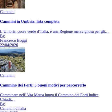
Cammini
Cammini in Umbria: lista completa
L’Umbria, cuore verde d’Italia, è una Regione meravigliosa per gli…
By
Francesco Boggi
22/04/2026
Cammini
Cammino dei Forti: 5 buoni motivi per percorrerlo
Camminare nell’Alta Marca lungo il Cammino dei Forti Indice
Chiudi…
By
Cammini d'Italia