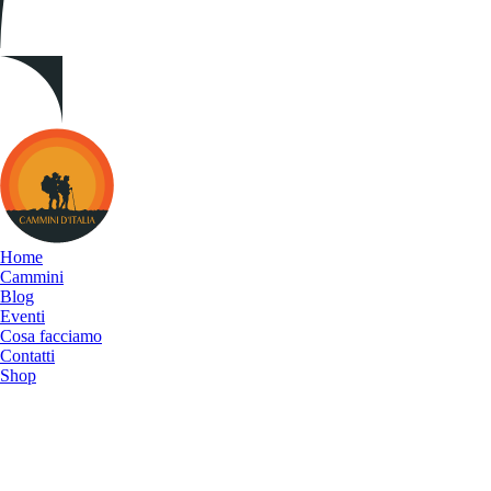
Cammini
d&#039;Italia
Home
Cammini
Blog
Eventi
Cosa facciamo
Contatti
Shop