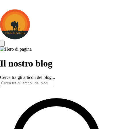
Cammini
d&#039;Italia
Il nostro blog
Cerca tra gli articoli del blog...